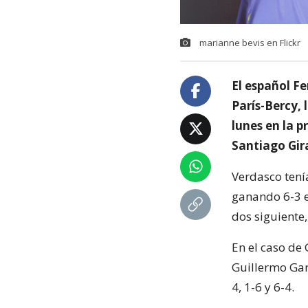
marianne bevis en Flickr
El español F
París-Bercy, 
lunes en la 
Santiago Gir
Verdasco tenía
ganando 6-3 e
dos siguiente,
En el caso de 
Guillermo Gar
4, 1-6 y 6-4.