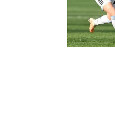
La argentina E
histórica juga
Libertadores.
para enfrentar