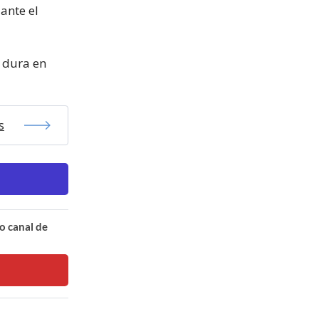
 ante el
a dura en
s
o canal de