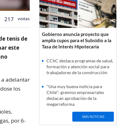
217
visitas
Gobierno anuncia proyecto que
de tenis de
amplía cupos para el Subsidio a la
Tasa de Interés Hipotecaria
nar este
ano
CChC destaca programas de salud,
formación y atención social para
trabajadores de la construcción
ó a adelantar
"Una muy buena noticia para
ndose los
Chile": gremios empresariales
destacan aprobación de la
megarreforma
ñoles,
MÁS NOTICIAS
as, por 6-