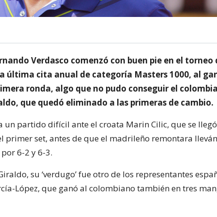
ernando Verdasco comenzó con buen pie en el torneo 
la última cita anual de categoría Masters 1000, al ga
primera ronda, algo que no pudo conseguir el colombi
aldo, que quedó eliminado a las primeras de cambio.
 un partido difícil ante el croata Marin Cilic, que se lleg
l primer set, antes de que el madrileño remontara llevá
 por 6-2 y 6-3.
Giraldo, su ‘verdugo’ fue otro de los representantes espa
cía-López, que ganó al colombiano también en tres mang