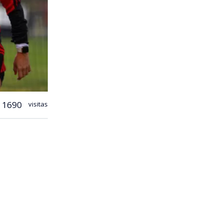
1690
visitas
ranjero. La
opa
 citadas
na, el