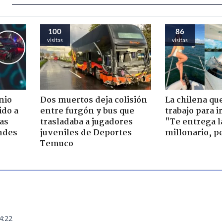
100
86
visitas
visitas
nio
Dos muertos deja colisión
La chilena qu
ido a
entre furgón y bus que
trabajo para i
ras
trasladaba a jugadores
"Te entrega l
ndes
juveniles de Deportes
millonario, p
Temuco
4:22