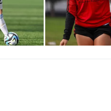
VER RESUMEN
stefanía Banini retorna a Colo Colo tras 12 años en el ext
dora trasandina, logró con el club albo 5 títulos y una C
 En esta oportunidad asoma como novedad en la lista de
 a Universidad de Chile por la fecha 21 de la Liga Femeni