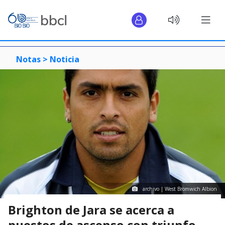
Notas >
Noticia
archivo | West Bromwich Albion
Brighton de Jara se acerca a
puestos de ascenso con triunfo