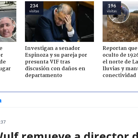
234
196
visitas
visitas
e
Investigan a senador
Reportan que
or
Espinoza y su pareja por
oculto de 192
 de
presunta VIF tras
el norte de L
jugar
discusión con daños en
lluvias y man
departamento
conectividad
a
:37
ulf remueve a director d