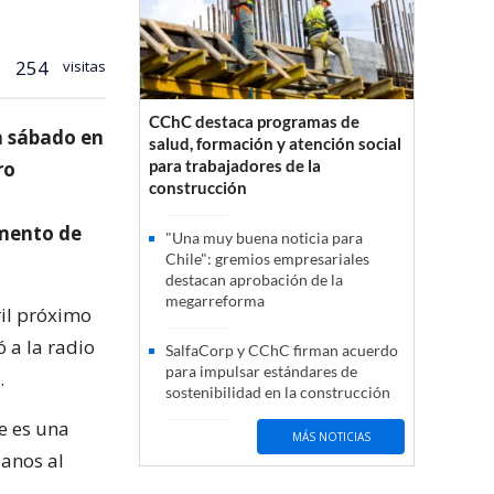
254
visitas
CChC destaca programas de
a sábado en
salud, formación y atención social
para trabajadores de la
ro
construcción
l
umento de
"Una muy buena noticia para
Chile": gremios empresariales
destacan aprobación de la
megarreforma
ril próximo
ó a la radio
SalfaCorp y CChC firman acuerdo
para impulsar estándares de
.
sostenibilidad en la construcción
e es una
MÁS NOTICIAS
lanos al