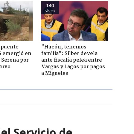
140
visitas
 puente
"Hueón, tenemos
6 emergió en
familia": Silber devela
a Serena por
ante fiscalía pelea entre
tuvo
Vargas y Lagos por pagos
a Migueles
el Servicio de