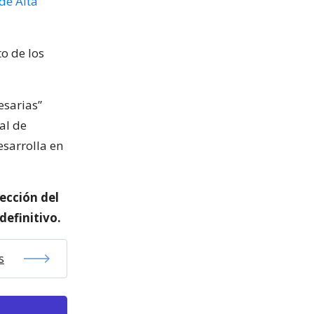
de Alta
o de los
esarias”
al de
esarrolla en
ección del
definitivo.
s