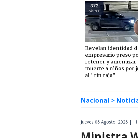
372
visitas
Revelan identidad d
empresario preso p
retener y amenazar
muerte a niños por 
al "rin raja"
Nacional
> Notici
Jueves 06 Agosto, 2026 | 11
Ministra W