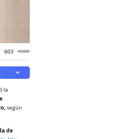
603
visitas
ó la
e
lo,
según
da de