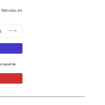
l Neruda, en
s
o canal de