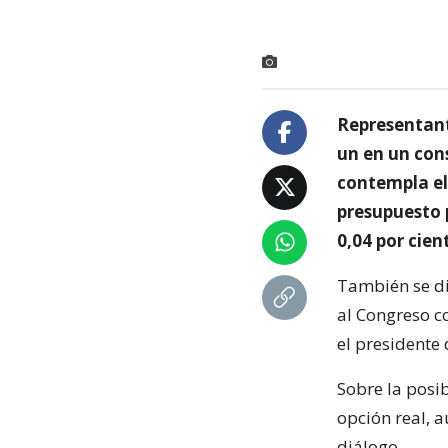
Representant
un en un con
contempla el 
presupuesto 
0,04 por cien
También se di
al Congreso co
el presidente
Sobre la posi
opción real, 
diálogo.