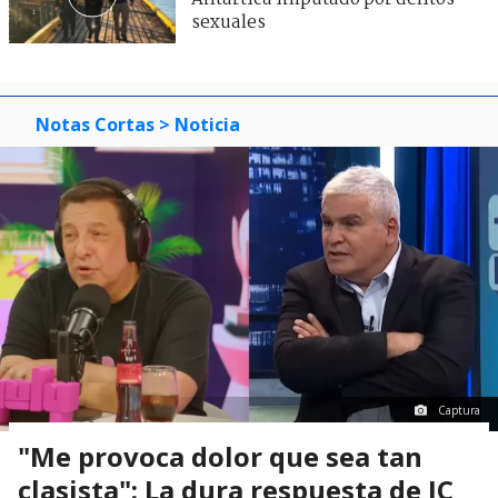
sexuales
Notas Cortas
> Noticia
Captura
"Me provoca dolor que sea tan
clasista": La dura respuesta de JC