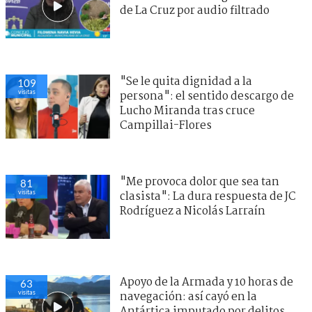
de La Cruz por audio filtrado
"Se le quita dignidad a la
109
visitas
persona": el sentido descargo de
Lucho Miranda tras cruce
Campillai-Flores
"Me provoca dolor que sea tan
81
visitas
clasista": La dura respuesta de JC
Rodríguez a Nicolás Larraín
Apoyo de la Armada y 10 horas de
63
visitas
navegación: así cayó en la
Antártica imputado por delitos