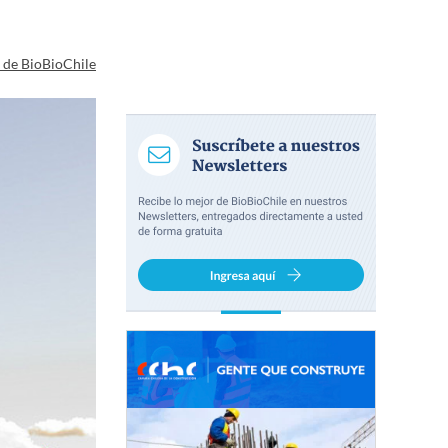
a de BioBioChile