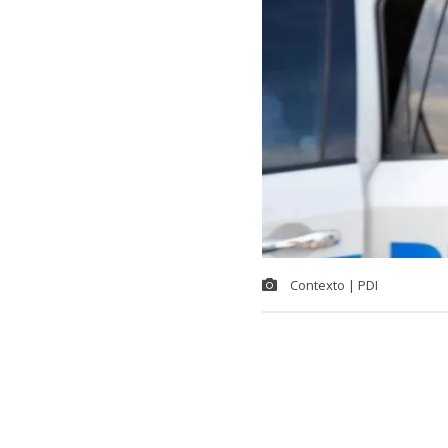
Contexto | PDI
La recuperaci
establecimien