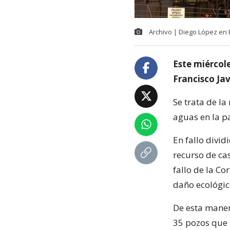
Archivo | Diego López en Fl
Este miércol
Francisco Jav
Se trata de l
aguas en la 
En fallo divid
recurso de cas
fallo de la C
daño ecológic
De esta maner
35 pozos que 