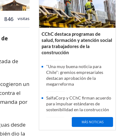
846
visitas
CChC destaca programas de
 de
salud, formación y atención social
para trabajadores de la
construcción
izada de
"Una muy buena noticia para
Chile": gremios empresariales
destacan aprobación de la
 acogieron un
megarreforma
contra el
SalfaCorp y CChC firman acuerdo
demanda por
para impulsar estándares de
sostenibilidad en la construcción
MÁS NOTICIAS
aguas desde
ién dio la