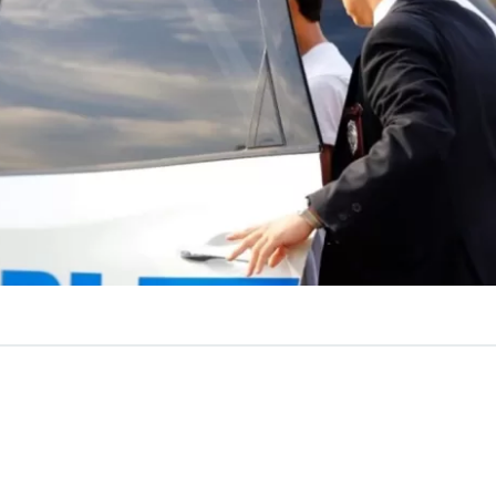
VER RESUMEN
ón de un teléfono celular que había sido sustraído desd
to educacional permitió dejar al descubierto un grave c