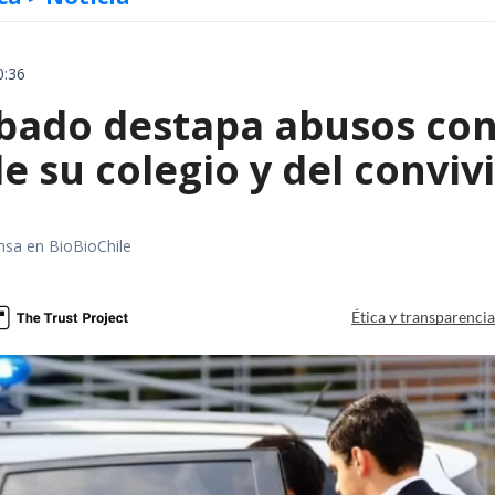
0:36
obado destapa abusos con
e su colegio y del convi
nsa en BioBioChile
Ética y transparenci