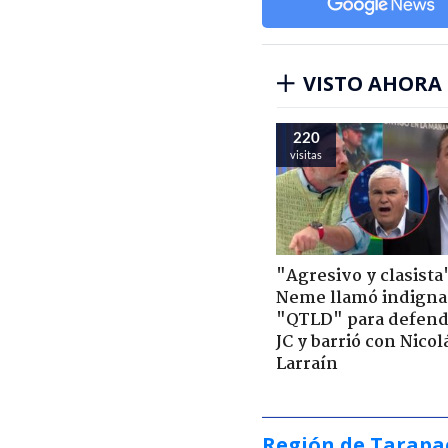
VISTO AHORA
220
visitas
"Agresivo y clasista
Neme llamó indigna
"QTLD" para defend
JC y barrió con Nicol
Larraín
Región de Tarapa