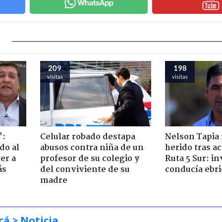
209
198
visitas
visitas
":
Celular robado destapa
Nelson Tapia 
do al
abusos contra niña de un
herido tras a
er a
profesor de su colegio y
Ruta 5 Sur: in
ás
del conviviente de su
conducía ebri
madre
cá
> Noticia