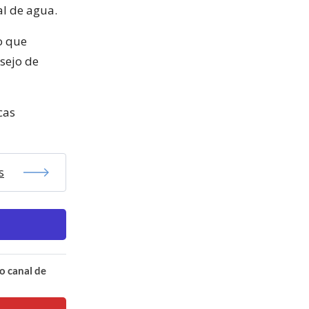
al de agua.
o que
sejo de
cas
s
o canal de