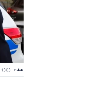
1303
visitas
e un
aso de