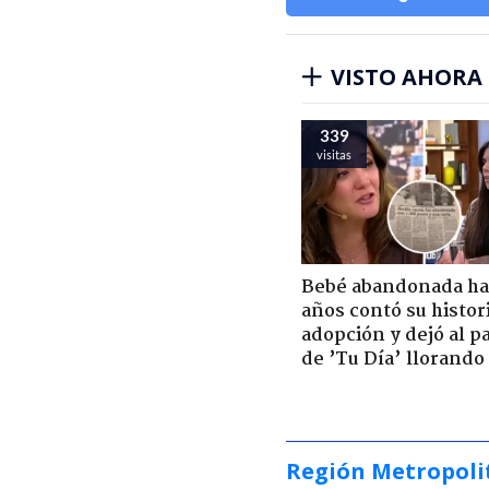
VISTO AHORA
339
visitas
Bebé abandonada ha
años contó su histor
adopción y dejó al p
de ’Tu Día’ llorando
Región Metropoli