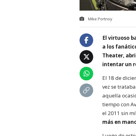
Mike Portnoy
El virtuoso 
a los fanátic
Theater, abr
intentar un 
El 18 de dici
vez se tratab
aquella ocasi
tiempo con Av
el 2011 sin mí
más en manos
Luego de esto