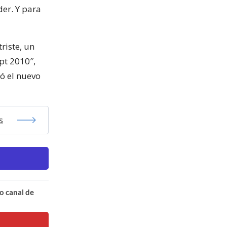
er. Y para
riste, un
pt 2010″,
ó el nuevo
s
o canal de