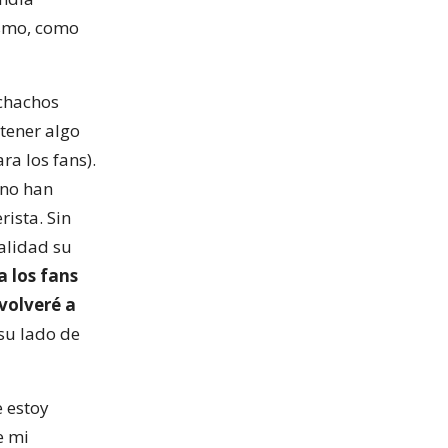
ismo, como
uchachos
btener algo
ra los fans).
 no han
ista. Sin
alidad su
a los fans
volveré a
 su lado de
e estoy
e mi