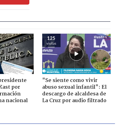
125
visitas
presidente
"Se siente como vivir
Kast por
abuso sexual infantil": El
ormación
descargo de alcaldesa de
na nacional
La Cruz por audio filtrado