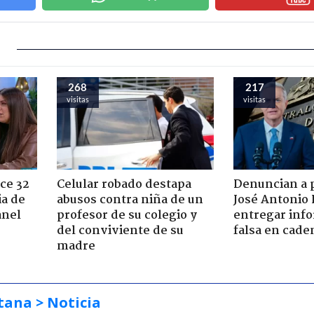
268
217
visitas
visitas
ce 32
Celular robado destapa
Denuncian a 
ia de
abusos contra niña de un
José Antonio 
anel
profesor de su colegio y
entregar inf
del conviviente de su
falsa en cade
madre
tana
> Noticia