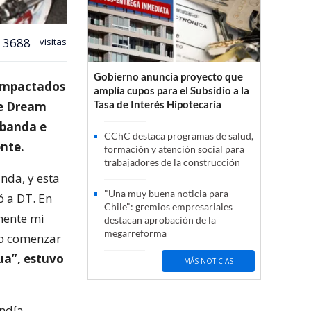
3688
visitas
Gobierno anuncia proyecto que
 impactados
amplía cupos para el Subsidio a la
Tasa de Interés Hipotecaria
de Dream
 banda e
CChC destaca programas de salud,
ente.
formación y atención social para
trabajadores de la construcción
nda, y esta
"Una muy buena noticia para
ó a DT. En
Chile": gremios empresariales
emente mi
destacan aprobación de la
megarreforma
do comenzar
ua”, estuvo
MÁS NOTICIAS
endía