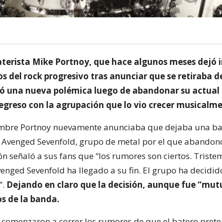
baterista Mike Portnoy, que hace algunos meses dejó
os del rock progresivo tras anunciar que se retiraba 
ió una nueva polémica luego de abandonar su actual
regreso con la agrupación que lo vio crecer musicalm
embre Portnoy nuevamente anunciaba que dejaba una ba
a Avenged Sevenfold, grupo de metal por el que abandon
ón señaló a sus fans que “los rumores son ciertos. Trist
enged Sevenfold ha llegado a su fin. El grupo ha decidi
”.
Dejando en claro que la decisión, aunque fue “mut
 de la banda.
 comenzaron a correr los rumores de que el batero pret