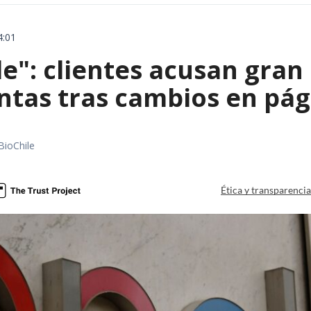
4:01
le": clientes acusan gran
ntas tras cambios en pág
BioChile
Ética y transparenci