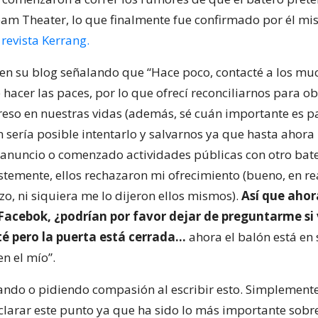
eam Theater, lo que finalmente fue confirmado por él m
a
revista Kerrang.
 en su blog señalando que “Hace poco, contacté a los m
 hacer las paces, por lo que ofrecí reconciliarnos para o
reso en nuestras vidas (además, sé cuán importante es pa
 sería posible intentarlo y salvarnos ya que hasta ahora
anuncio o comenzado actividades públicas con otro bater
stemente, ellos rechazaron mi ofrecimiento (bueno, en re
o, ni siquiera me lo dijeron ellos mismos).
Así que ahor
 Facebok, ¿podrían por favor dejar de preguntarme si 
té pero la puerta está cerrada…
ahora el balón está en
en el mío”.
rando o pidiendo compasión al escribir esto. Simplement
clarar este punto ya que ha sido lo más importante sobr