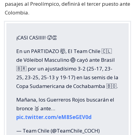
pasajes al Preolímpico, definirá el tercer puesto ante
Colombia.
¡CASI CASIIII! 🥵👏
En un PARTIDAZO 🤯, El Team Chile 🇨🇱
de Vóleibol Masculino 🏐 cayó ante Brasil
🇧🇷 por un ajustadísimo 3-2 (25-17, 23-
25, 23-25, 25-13 y 19-17) en las semis de la
Copa Sudamericana de Cochabamba 🇧🇴.
Mañana, los Guerreros Rojos buscarán el
bronce 🥉 ante…
pic.twitter.com/eM8SeGEV0d
— Team Chile (@TeamChile_COCH)