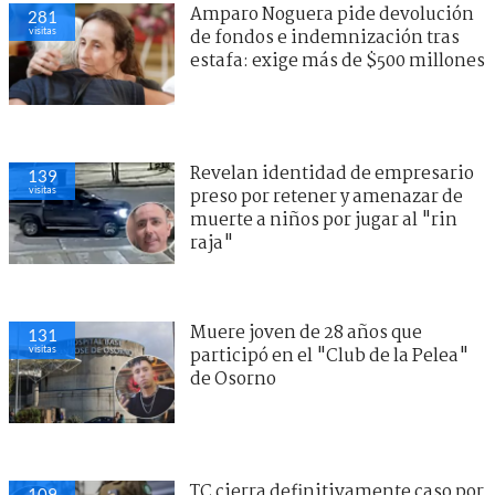
Amparo Noguera pide devolución
281
visitas
de fondos e indemnización tras
estafa: exige más de $500 millones
Revelan identidad de empresario
139
visitas
preso por retener y amenazar de
muerte a niños por jugar al "rin
raja"
Muere joven de 28 años que
131
visitas
participó en el "Club de la Pelea"
de Osorno
TC cierra definitivamente caso por
109