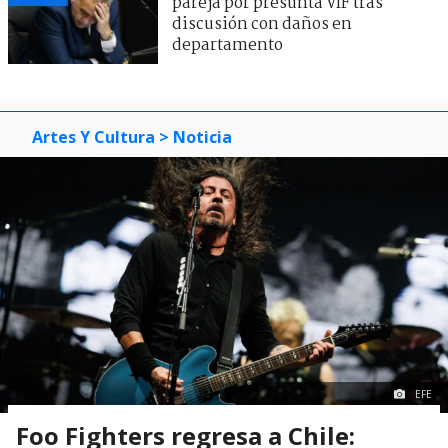
pareja por presunta VIF tras
discusión con daños en
departamento
Artes Y Cultura
> Noticia
EFE
Foo Fighters regresa a Chile: