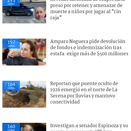
visitas
preso por retener y amenazar de
muerte a niños por jugar al "rin
raja"
Amparo Noguera pide devolución
197
visitas
de fondos e indemnización tras
estafa: exige más de $500 millones
Reportan que puente oculto de
184
visitas
1926 emergió en el norte de La
Serena por lluvias y mantuvo
conectividad
Investigan a senador Espinoza y su
160
visitas