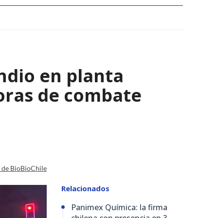
ndio en planta
horas de combate
a de BioBioChile
Relacionados
Panimex Química: la firma
chilena con presencia en 3