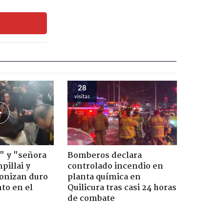
28
visitas
" y "señora
Bomberos declara
pillai y
controlado incendio en
gonizan duro
planta química en
to en el
Quilicura tras casi 24 horas
de combate