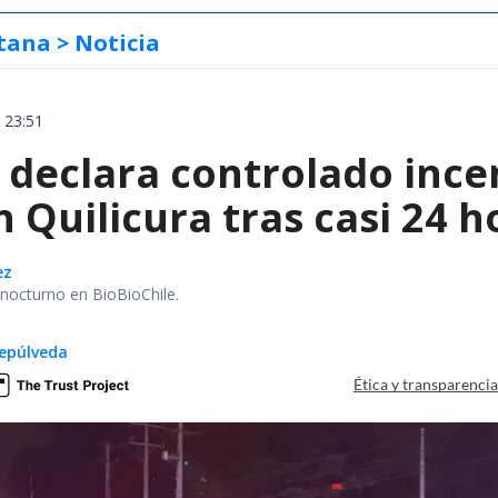
tana
> Noticia
 23:51
declara controlado ince
 Quilicura tras casi 24 
ez
r nocturno en BioBioChile.
epúlveda
Ética y transparenci