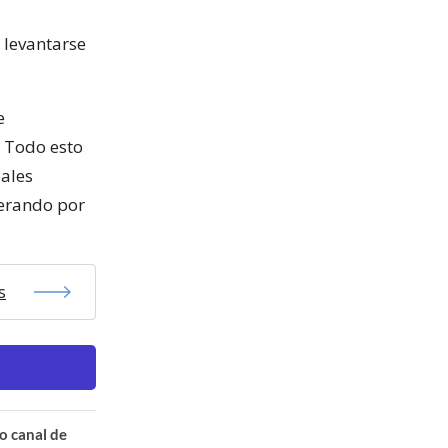
 levantarse
e
. Todo esto
pales
perando por
s
o canal de