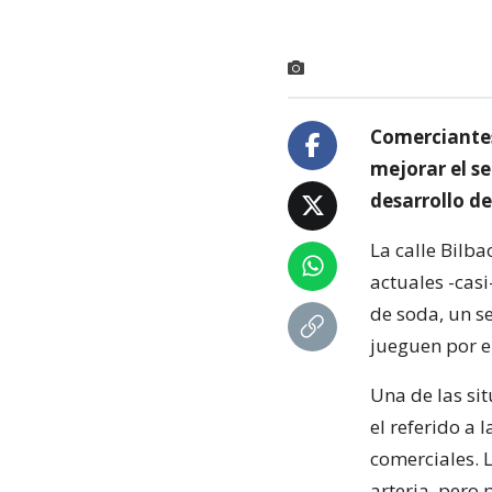
Comerciantes
mejorar el s
desarrollo d
La calle Bilba
actuales -casi
de soda, un se
jueguen por el
Una de las sit
el referido a 
comerciales. L
arteria, pero 