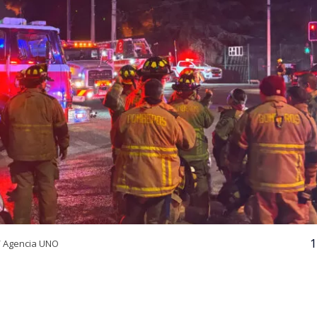
1
/ Agencia UNO
VER RESUMEN