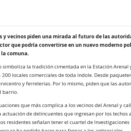
 y vecinos piden una mirada al futuro de las autori
ector que podría convertirse en un nuevo moderno po
e la comuna.
o simboliza la tradición cimentada en la Estación Arenal 
- 200 locales comerciales de toda índole. Desde paqueter
rvicentro y ferreterías. Por lo mismo, piden que las auto
 barrio.
uaciones que más complica a los vecinos del Arenal y call
la actuación de delincuentes que ingresan por los techos a
os residentes señalan tener el cuartel de Investigacione
poco se ha podido hacer para frenar a los antisociales.