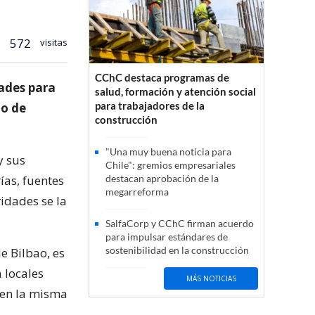
572
visitas
CChC destaca programas de
dades para
salud, formación y atención social
para trabajadores de la
lo de
construcción
"Una muy buena noticia para
y sus
Chile": gremios empresariales
ías, fuentes
destacan aprobación de la
megarreforma
ridades se la
SalfaCorp y CChC firman acuerdo
para impulsar estándares de
sostenibilidad en la construcción
e Bilbao, es
 locales
MÁS NOTICIAS
s en la misma