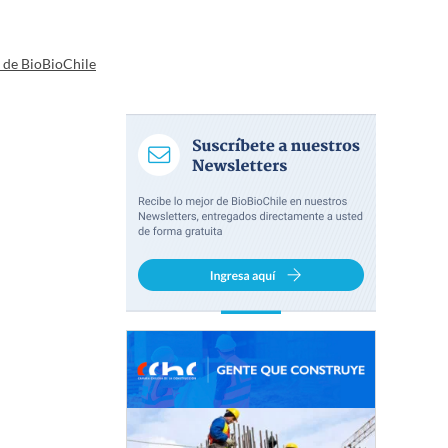
a de BioBioChile