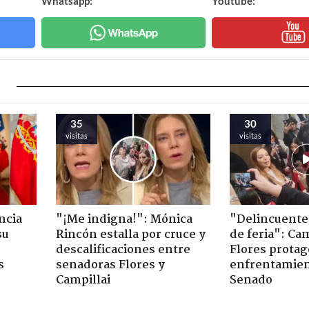
Whatsapp:
Youtube:
35
30
visitas
visitas
ncia
"¡Me indigna!": Mónica
"Delincuente
su
Rincón estalla por cruce y
de feria": Cam
descalificaciones entre
Flores prota
s
senadoras Flores y
enfrentamien
Campillai
Senado