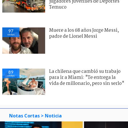
jugadores juveniles de Deportes
Temuco
Muere a los 68 años Jorge Messi,
97
visitas
padre de Lionel Messi
La chilena que cambió su trabajo
89
visitas
para ir a Miami: "Te entrega la
vida de millonario, pero sin serlo"
Notas Cortas
> Noticia