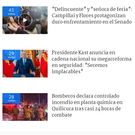
"Delincuente" y "señora de feria":
41
visitas
Campillai y Flores protagonizan
duro enfrentamiento en el Senado
Presidente Kast anuncia en
29
visitas
cadena nacional su megarreforma
en seguridad: "Seremos
implacables"
Bomberos declara controlado
28
visitas
incendio en planta química en
Quilicura tras casi 24 horas de
combate