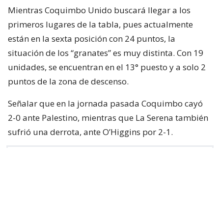
Mientras Coquimbo Unido buscará llegar a los
primeros lugares de la tabla, pues actualmente
están en la sexta posición con 24 puntos, la
situación de los “granates” es muy distinta. Con 19
unidades, se encuentran en el 13° puesto y a solo 2
puntos de la zona de descenso.
Señalar que en la jornada pasada Coquimbo cayó
2-0 ante Palestino, mientras que La Serena también
sufrió una derrota, ante O’Higgins por 2-1.
⚽🇨🇱🤩 ¡SIGUE LA ACCIÓN!
Con ustedes, la cartelera Matchday de los
partidos que se tomarán la Fecha 18 de