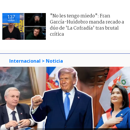
"No les tengo miedo": Fran
137
visitas
García-Huidobro manda recado a
dúo de ’La Cofradía’ tras brutal
crítica
Internacional
> Noticia