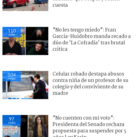
cuesta
"No les tengo miedo": Fran
110
visitas
García-Huidobro manda recado a
dúo de ’La Cofradía’ tras brutal
crítica
Celular robado destapa abusos
104
visitas
contra niña de un profesor de su
colegio y del conviviente de su
madre
"No cuenten con mi voto":
97
visitas
Presidenta del Senado rechaza
propuesta para suspender por 5