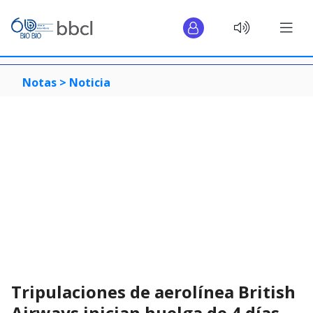
Notas >
Noticia
Tripulaciones de aerolínea British
Airways inician huelga de 4 días