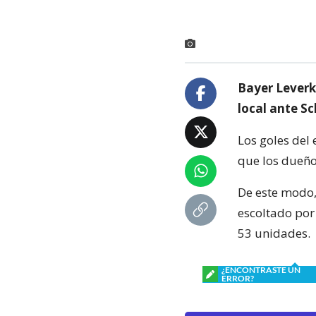
Bayer Leverk
local ante S
Los goles del 
que los dueño
De este modo,
escoltado por
53 unidades.
¿ENCONTRASTE UN
ERROR?