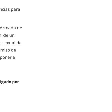
encias para
la Armada de
ón
de un
n sexual de
omiso de
 poner a
tigado por