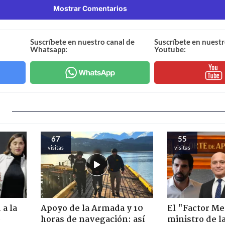
Mostrar Comentarios
Suscríbete en nuestro canal de
Suscríbete en nuestr
Whatsapp:
Youtube:
67
55
visitas
visitas
 a la
Apoyo de la Armada y 10
El "Factor Me
o
horas de navegación: así
ministro de l