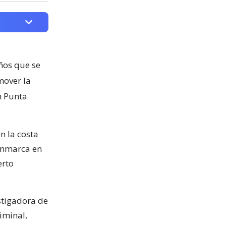
ños que se
mover la
n Punta
n la costa
 enmarca en
erto
stigadora de
iminal,