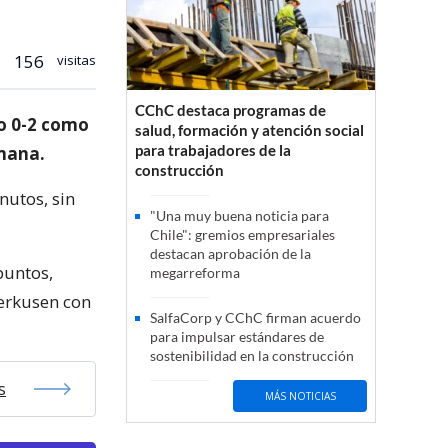
156
visitas
CChC destaca programas de
do 0-2 como
salud, formación y atención social
para trabajadores de la
emana.
construcción
nutos, sin
"Una muy buena noticia para
Chile": gremios empresariales
destacan aprobación de la
puntos,
megarreforma
verkusen con
SalfaCorp y CChC firman acuerdo
para impulsar estándares de
sostenibilidad en la construcción
s
MÁS NOTICIAS