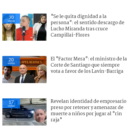
"Se le quita dignidad a la
30
visitas
persona": el sentido descargo de
Lucho Miranda tras cruce
Campillai-Flores
El "Factor Mera": el ministro de la
20
visitas
Corte de Santiago que siempre
vota a favor de los Lavín-Barriga
Revelan identidad de empresario
17
visitas
preso por retener y amenazar de
muerte a niños por jugar al "rin
raja"