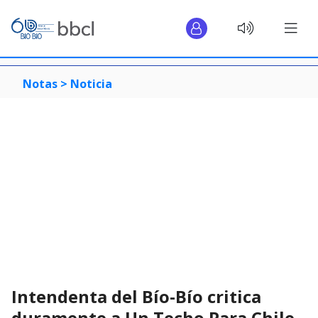
Notas >
Noticia
Intendenta del Bío-Bío critica
duramente a Un Techo Para Chile