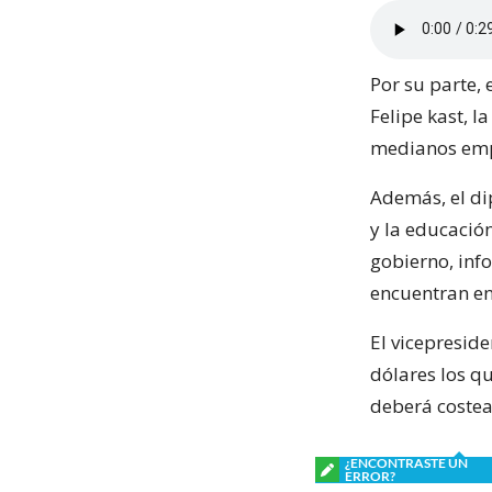
Por su parte, 
Felipe kast, l
medianos empr
Además, el di
y la educació
gobierno, inf
encuentran en 
El vicepresid
dólares los qu
deberá costea
¿ENCONTRASTE UN
ERROR?