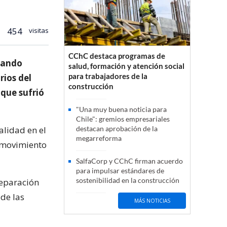
454
visitas
CChC destaca programas de
lando
salud, formación y atención social
para trabajadores de la
rios del
construcción
que sufrió
"Una muy buena noticia para
Chile": gremios empresariales
alidad en el
destacan aprobación de la
megarreforma
l movimiento
SalfaCorp y CChC firman acuerdo
para impulsar estándares de
sostenibilidad en la construcción
reparación
de las
MÁS NOTICIAS