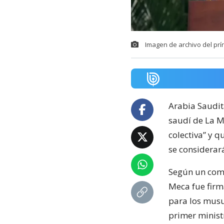
Imagen de archivo del pr
Arabia Saudit
saudí de La M
colectiva” y q
se considerará
Según un comu
Meca fue firm
para los musu
primer ministr