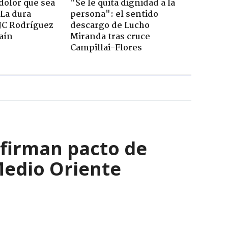
dolor que sea
"Se le quita dignidad a la
 La dura
persona": el sentido
JC Rodríguez
descargo de Lucho
raín
Miranda tras cruce
Campillai-Flores
 firman pacto de
Medio Oriente