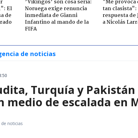
ir
’Vikingos’ son cosa seria:
"Me provoca 
": El
Noruega exige renuncia
tan clasista":
sa de
inmediata de Gianni
respuesta de 
trado
Infantino al mando de la
a Nicolás Lar
FIFA
gencia de noticias
8:50
dita, Turquía y Pakistán
n medio de escalada en 
 de noticias