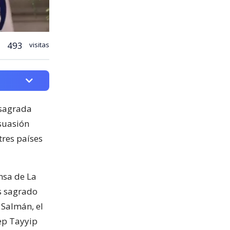
493
visitas
 sagrada
isuasión
tres países
nsa de La
s sagrado
 Salmán, el
cep Tayyip