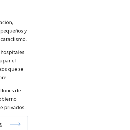
ación,
s pequeños y
 cataclismo.
 hospitales
upar el
rsos que se
bre.
llones de
Gobierno
e privados.
s