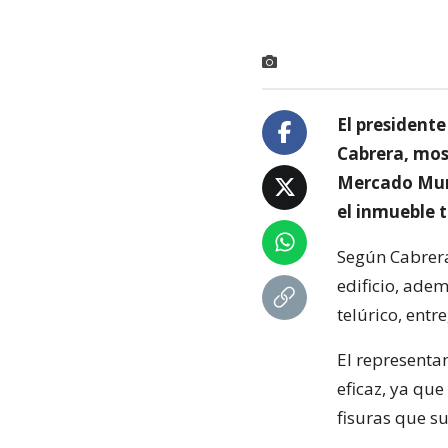
El president
Cabrera, most
Mercado Muni
el inmueble t
Según Cabrera
edificio, ade
telúrico, entr
El representa
eficaz, ya qu
fisuras que su