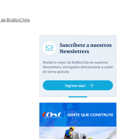
a de BioBioChile