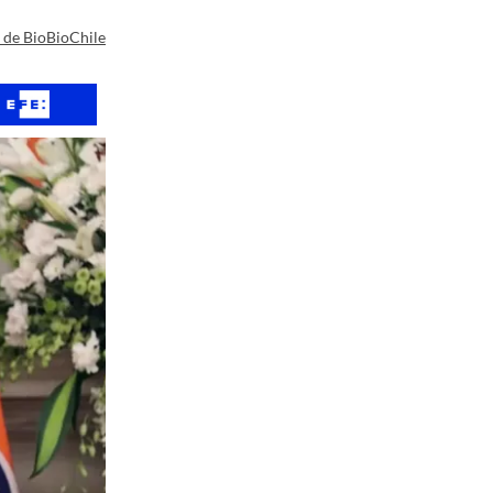
a de BioBioChile