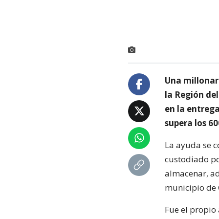
Una millonar
la Región de
en la entreg
supera los 60
La ayuda se c
custodiado po
almacenar, ad
municipio de 
Fue el propio