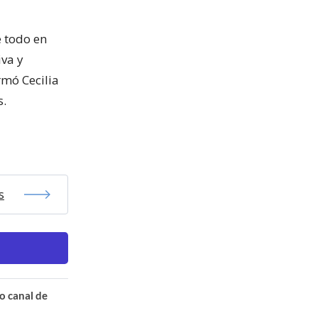
 todo en
iva y
rmó Cecilia
s.
s
o canal de