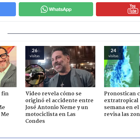
26
24
visitas
visitas
 fin
Video revela cómo se
Pronostican c
originó el accidente entre
extratropical
Me
José Antonio Neme y un
semana en el 
. Me
motociclista en Las
revisa las zo
Condes