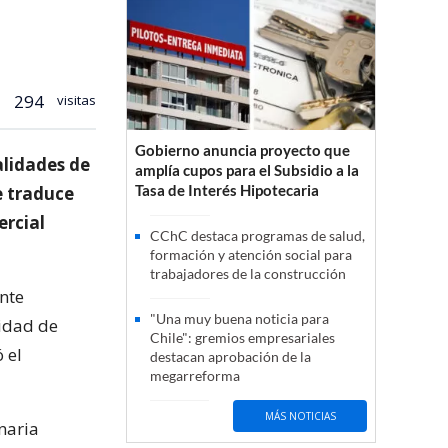
294
visitas
Gobierno anuncia proyecto que
alidades de
amplía cupos para el Subsidio a la
Tasa de Interés Hipotecaria
e traduce
ercial
CChC destaca programas de salud,
formación y atención social para
trabajadores de la construcción
nte
"Una muy buena noticia para
lidad de
Chile": gremios empresariales
 el
destacan aprobación de la
megarreforma
MÁS NOTICIAS
naria