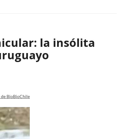
ular: la insólita
 uruguayo
a de BioBioChile