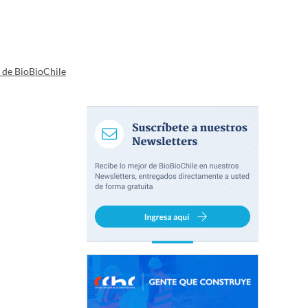
a de BioBioChile