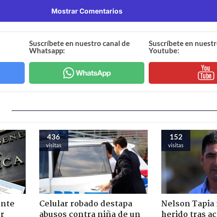
Mostrar Comentarios
Suscríbete en nuestro canal de
Suscríbete en nuestr
Whatsapp:
Youtube:
436
152
visitas
visitas
ente
Celular robado destapa
Nelson Tapia 
or
abusos contra niña de un
herido tras a