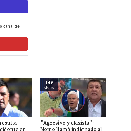
o canal de
149
visitas
resulta
"Agresivo y clasista":
ccidente en
Neme llamó indignado al