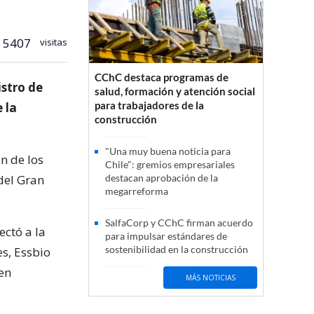
5407
visitas
CChC destaca programas de
istro de
salud, formación y atención social
para trabajadores de la
 la
construcción
"Una muy buena noticia para
n de los
Chile": gremios empresariales
del Gran
destacan aprobación de la
megarreforma
SalfaCorp y CChC firman acuerdo
ctó a la
para impulsar estándares de
sostenibilidad en la construcción
s, Essbio
en
MÁS NOTICIAS