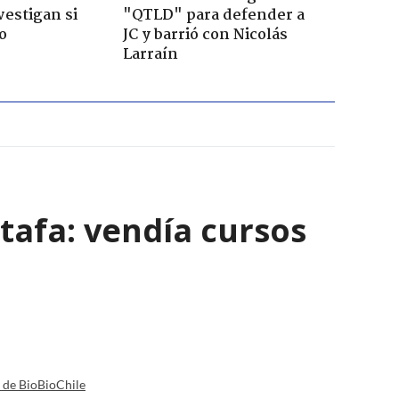
vestigan si
"QTLD" para defender a
o
JC y barrió con Nicolás
Larraín
tafa: vendía cursos
a de BioBioChile