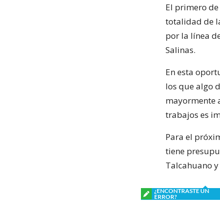
El primero de
totalidad de 
por la línea d
Salinas.
En esta oport
los que algo 
mayormente af
trabajos es im
Para el próxi
tiene presupu
Talcahuano y 
¿ENCONTRASTE UN
ERROR?