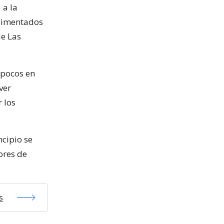
 a la
alimentados
de Las
 pocos en
ver
 los
ncipio se
ores de
s