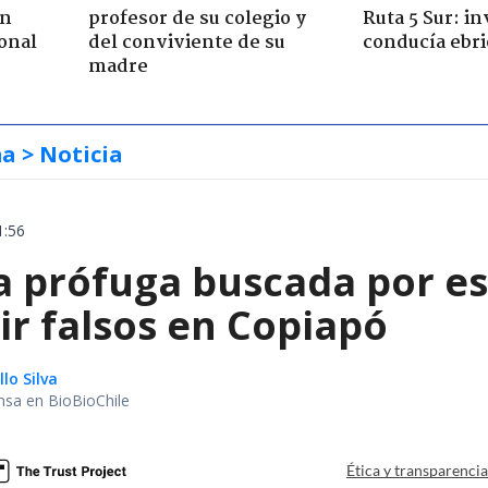
ón
profesor de su colegio y
Ruta 5 Sur: in
onal
del conviviente de su
conducía ebri
madre
ma
> Noticia
1:56
a prófuga buscada por es
ir falsos en Copiapó
lo Silva
nsa en BioBioChile
Ética y transparenci