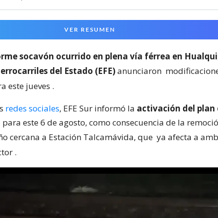
VER RESUMEN
rme socavón ocurrido en plena vía férrea en Hualqui
rrocarriles del Estado (EFE)
anunciaron
modificacion
a este jueves
.
us
redes sociales
, EFE Sur informó la
activación del plan
a
para este 6 de agosto, como consecuencia de la remoció
ño cercana a Estación Talcamávida, que
ya afecta a amb
ctor
.