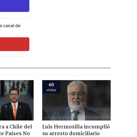
o canal de
60
visitas
a a Chile del
Luis Hermosilla incumplió
e Países No
su arresto domiciliario