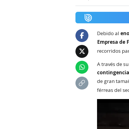
Debido al
eno
Empresa de Fe
recorridos par
A través de s
contingenci
de gran tama
férreas del se