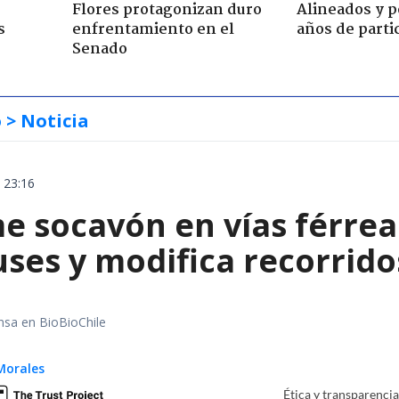
Flores protagonizan duro
Alineados y p
s
enfrentamiento en el
años de parti
Senado
o
> Noticia
 23:16
e socavón en vías férrea
uses y modifica recorrido
nsa en BioBioChile
Morales
Ética y transparenci