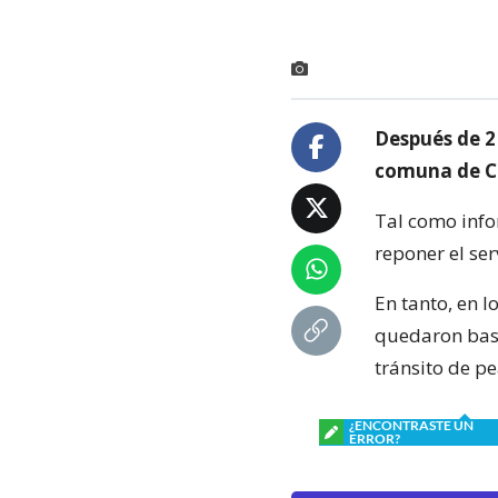
Después de 2 
comuna de Ca
Tal como inf
reponer el ser
En tanto, en 
quedaron bast
tránsito de p
¿ENCONTRASTE UN
ERROR?