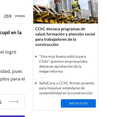
269
visitas
CChC destaca programas de
upil en la
salud, formación y atención social
para trabajadores de la
construcción
tel logró
"Una muy buena noticia para
Chile": gremios empresariales
destacan aprobación de la
lidad, pues
megarreforma
ptos para el
SalfaCorp y CChC firman acuerdo
para impulsar estándares de
sostenibilidad en la construcción
s
MÁS NOTICIAS