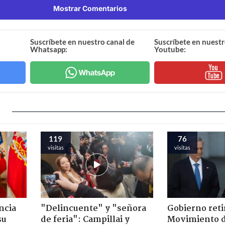
Mostrar Comentarios
Suscríbete en nuestro canal de
Suscríbete en nuestr
Whatsapp:
Youtube:
119
76
visitas
visitas
ncia
"Delincuente" y "señora
Gobierno retir
su
de feria": Campillai y
Movimiento d