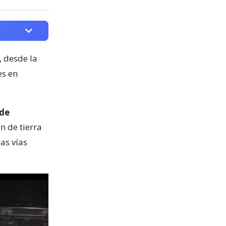
, desde la
es en
 de
n de tierra
as vías