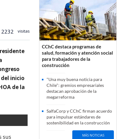
2232
visitas
CChC destaca programas de
presidente
salud, formación y atención social
para trabajadores de la
a
construcción
Congreso
del inicio
"Una muy buena noticia para
Chile": gremios empresariales
SHOA de la
destacan aprobación de la
megarreforma
SalfaCorp y CChC firman acuerdo
para impulsar estándares de
sostenibilidad en la construcción
s sus
MÁS NOTICIAS