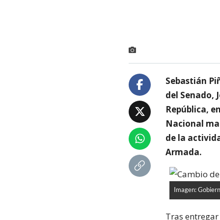
Sebastián Piñ
del Senado, J
República, e
Nacional marc
de la activid
Armada.
Imagen: Gobiern
Tras entregar