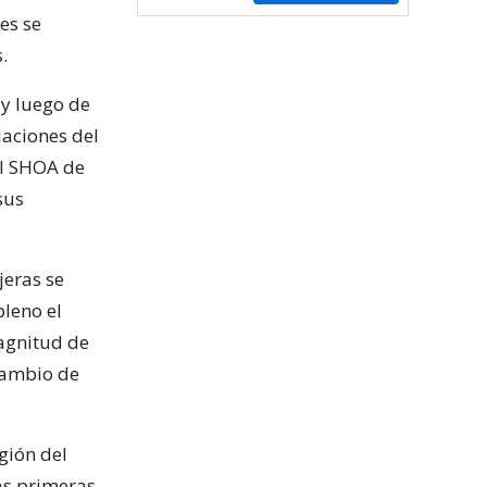
es se
.
 y luego de
laciones del
el SHOA de
sus
jeras se
pleno el
agnitud de
 cambio de
egión del
as primeras