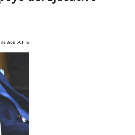
a de BioBioChile