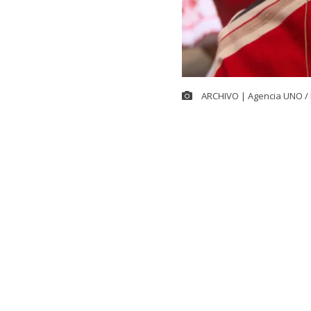
ARCHIVO | Agencia UNO / 
La diputada d
para declarar
extender las c
Este año, el 
que para gran 
adicional de 