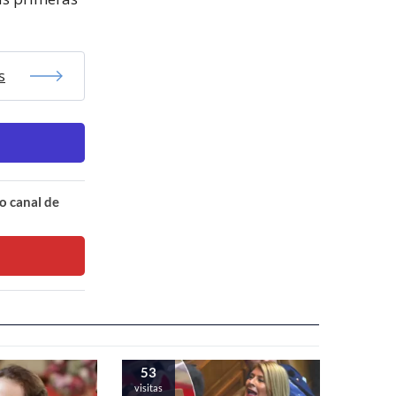
s
o canal de
53
visitas