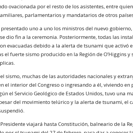
ndo ovacionada por el resto de los asistentes, entre quien
amiliares, parlamentarios y mandatarios de otros países
 presentado uno a uno los ministros del nuevo gobierno,
e dio fin a la ceremonia. Posteriormente, todas las insta
on evacuadas debido a la alerta de tsunami que activó 
as el fuerte sismo producido en la Región de O’Higgins y 
plicas.
l sismo, muchas de las autoridades nacionales y extran
 el interior del Congreso o ingresando a él, viviendo en 
gún el Servicio Geológico de Estados Unidos, tuvo una m
pesar del movimiento telúrico y la alerta de tsunami, el
suspendió.
l Presidente viajará hasta Constitución, balneario de la R
o por el tsunami del 27 de febrero, para dar a conocer l