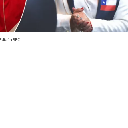
Edición BBCL
VER RESUMEN
el Partido de la Gente (PDG),
Zandra Parisi
, presentó un
 feriado por única vez el jueves 17 de septiembre
, con e
elebraciones de Fiestas Patrias.
18 y 19 de septiembre caen viernes y sábado respectivamen
parte de los trabajadores solo el día viernes significará
descanso.