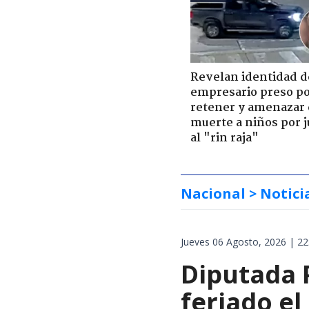
Revelan identidad d
empresario preso p
retener y amenazar
muerte a niños por 
al "rin raja"
Nacional
> Notici
Jueves 06 Agosto, 2026 | 22
Diputada 
feriado el