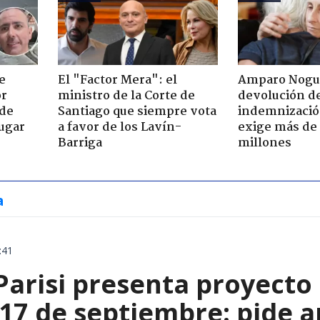
e
El "Factor Mera": el
Amparo Nogu
or
ministro de la Corte de
devolución d
 de
Santiago que siempre vota
indemnización
jugar
a favor de los Lavín-
exige más de
Barriga
millones
a
:41
Parisi presenta proyecto
 17 de septiembre: pide a