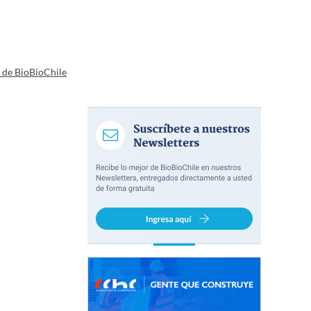
a de BioBioChile