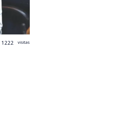
1222
visitas
 proyecto
l objetivo de
te, por lo
 un día