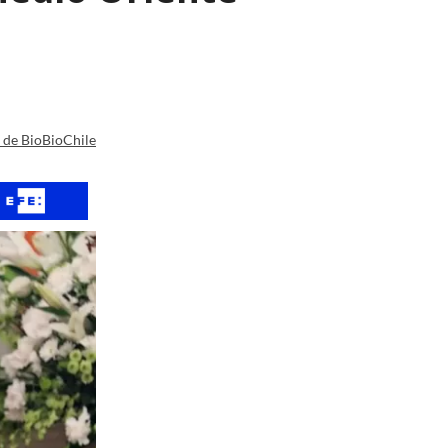
a de BioBioChile