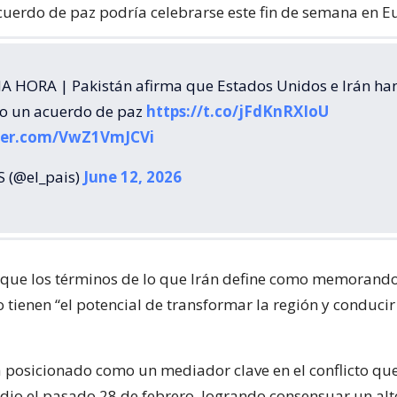
cuerdo de paz podría celebrarse este fin de semana en E
A HORA | Pakistán afirma que Estados Unidos e Irán ha
o un acuerdo de paz
https://t.co/jFdKnRXIoU
tter.com/VwZ1VmJCVi
S (@el_pais)
June 12, 2026
que los términos de lo que Irán define como memorand
 tienen “el potencial de transformar la región y conduci
a posicionado como un mediador clave en el conflicto qu
dio el pasado 28 de febrero, logrando consensuar un alt