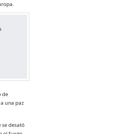
uropa.
n
o de
r a una paz
e se desató
o el fuego