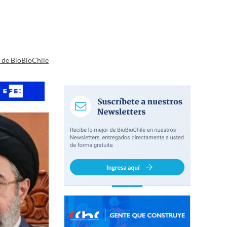
a de BioBioChile