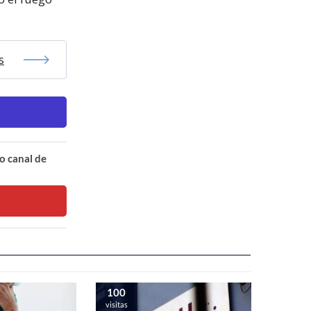
s
o canal de
100
visitas