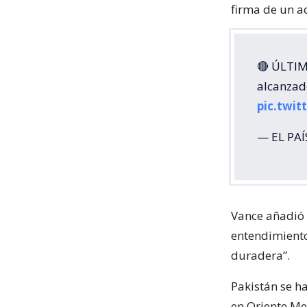
firma de un a
🔴 ÚLTIM
alcanzad
pic.twi
— EL PAÍ
Vance añadió 
entendimiento
duradera”.
Pakistán se h
en Oriente Me