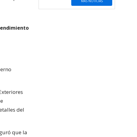
MÁS NOTICIAS
tendimiento
ierno
Exteriores
de
talles del
eguró que la