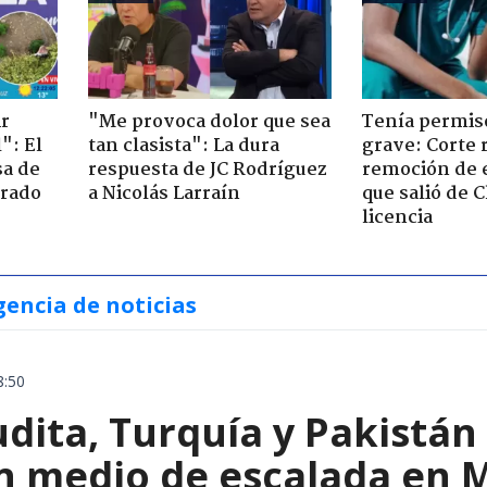
ir
"Me provoca dolor que sea
Tenía permiso
": El
tan clasista": La dura
grave: Corte r
sa de
respuesta de JC Rodríguez
remoción de 
trado
a Nicolás Larraín
que salió de C
licencia
gencia de noticias
8:50
dita, Turquía y Pakistán
n medio de escalada en 