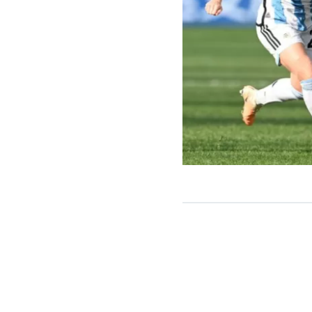
La argentina E
histórica juga
Libertadores.