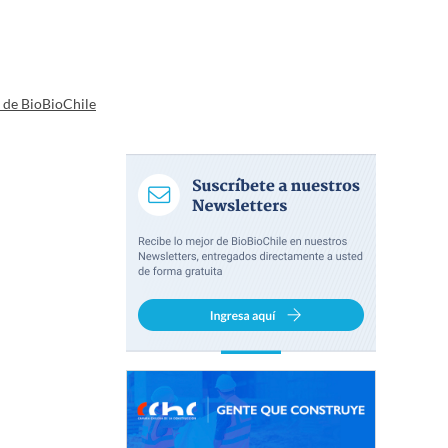
a de BioBioChile