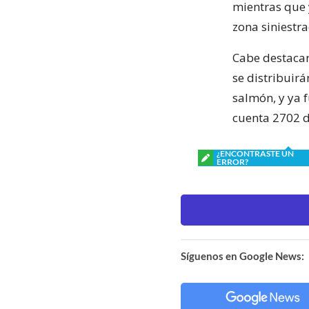
mientras que 
zona siniestr
Cabe destacar
se distribuir
salmón, y ya 
cuenta 2702 d
¿ENCONTRASTE UN
ERROR?
Síguenos en Google News: