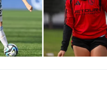
VER RESUMEN
stefanía Banini retorna a Colo Colo tras 12 años en el ext
dora trasandina, logró con el club albo 5 títulos y una C
 En esta oportunidad asoma como novedad en la lista de