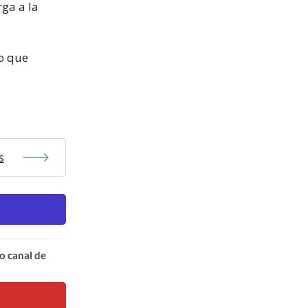
ga a la
to que
s
o canal de