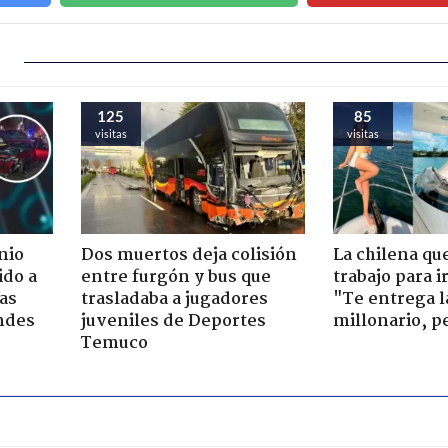
125
85
visitas
visitas
nio
Dos muertos deja colisión
La chilena qu
ido a
entre furgón y bus que
trabajo para i
ras
trasladaba a jugadores
"Te entrega l
ndes
juveniles de Deportes
millonario, p
Temuco