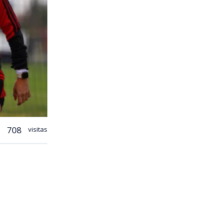
708
visitas
ranjero. La
opa
 citadas