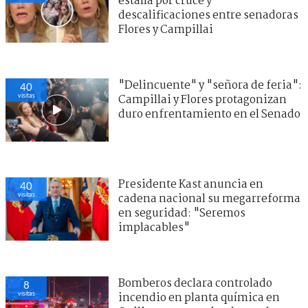
estalla por cruce y
descalificaciones entre senadoras
Flores y Campillai
"Delincuente" y "señora de feria":
42
visitas
Campillai y Flores protagonizan
duro enfrentamiento en el Senado
Presidente Kast anuncia en
41
visitas
cadena nacional su megarreforma
en seguridad: "Seremos
implacables"
Bomberos declara controlado
21
visitas
incendio en planta química en