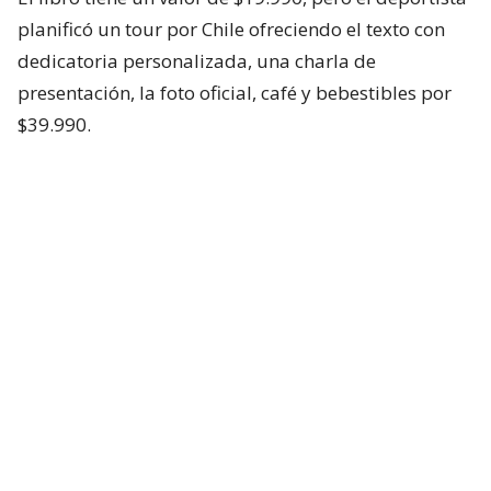
planificó un tour por Chile ofreciendo el texto con
dedicatoria personalizada, una charla de
presentación, la foto oficial, café y bebestibles por
$39.990.
Lee también...
"Gente me dijo que estaba loco":
Sammis Reyes celebró que su libro
vendió sus primeras 1.000 copias
“El 12 de agosto de 2020, Sammis repartía pizza
por propinas de $3,5 (dólares). Doce meses
después era el primer chileno en la NFL. El mismo
hombre, el mismo proyecto”
, detalla el
sitio web