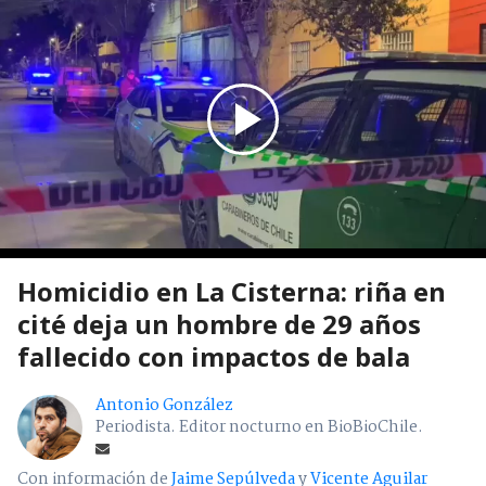
Homicidio en La Cisterna: riña en
cité deja un hombre de 29 años
fallecido con impactos de bala
Antonio González
Periodista. Editor nocturno en BioBioChile.
Con información de
Jaime Sepúlveda
y
Vicente Aguilar