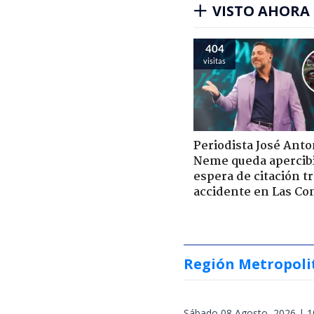
VISTO AHORA
404
visitas
Periodista José Anto
Neme queda apercib
espera de citación t
accidente en Las Co
Región Metropoli
Sábado 08 Agosto, 2026 | 1