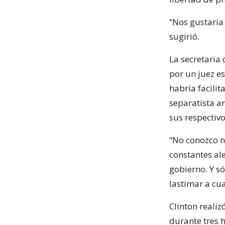
“Nos gustaría 
sugirió.
La secretaria
por un juez e
habría facilit
separatista a
sus respectivo
“No conozco n
constantes al
gobierno. Y s
lastimar a cu
Clinton realiz
durante tres 