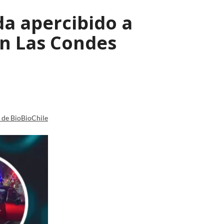
a apercibido a
en Las Condes
a de BioBioChile