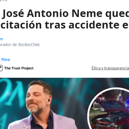
a José Antonio Neme qued
citación tras accidente 
ón
orador de BioBioChile.
 Pino
Ética y transparenci