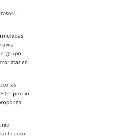
itosos”,
formuladas
Chávez
 el grupo
roristas en
zco las
estro propio
 proponga
eunió
urante poco