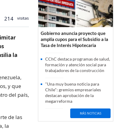
214
visitas
Gobierno anuncia proyecto que
limitar
amplía cupos para el Subsidio a la
Tasa de Interés Hipotecaria
os
ilia la
CChC destaca programas de salud,
formación y atención social para
trabajadores de la construcción
enezuela,
"Una muy buena noticia para
os, y que
Chile": gremios empresariales
tro del país,
destacan aprobación de la
megarreforma
MÁS NOTICIAS
rte de las
, la