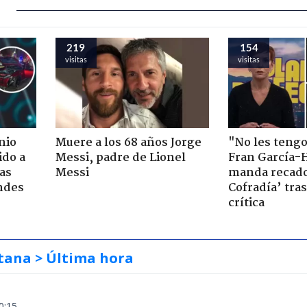
219
154
visitas
visitas
nio
Muere a los 68 años Jorge
"No les teng
ido a
Messi, padre de Lionel
Fran García-
ras
Messi
manda recado
ndes
Cofradía’ tras
crítica
tana
> Última hora
0:15