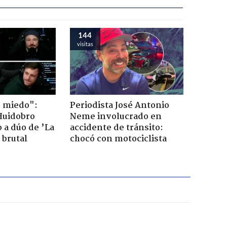
144
visitas
o miedo":
Periodista José Antonio
Huidobro
Neme involucrado en
 a dúo de ’La
accidente de tránsito:
 brutal
chocó con motociclista