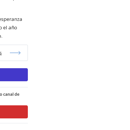
 esperanza
o el año
.
s
o canal de