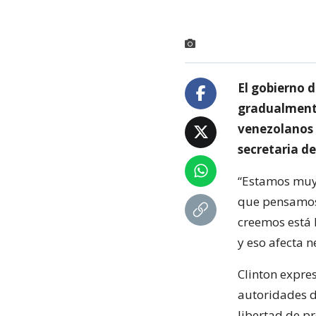
El gobierno 
gradualmente 
venezolanos y
secretaria d
“Estamos muy
que pensamos 
creemos está l
y eso afecta n
Clinton expre
autoridades d
libertad de p