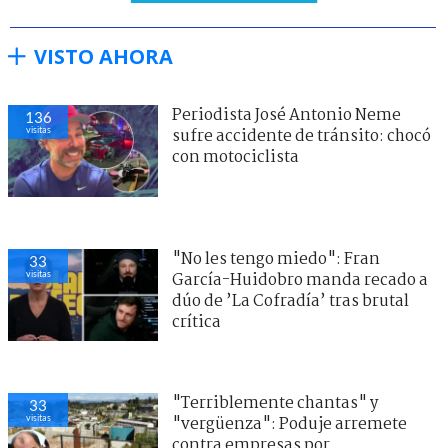
VISTO AHORA
Periodista José Antonio Neme
136
visitas
sufre accidente de tránsito: chocó
con motociclista
"No les tengo miedo": Fran
33
visitas
García-Huidobro manda recado a
dúo de ’La Cofradía’ tras brutal
crítica
"Terriblemente chantas" y
33
visitas
"vergüenza": Poduje arremete
contra empresas por