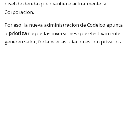
nivel de deuda que mantiene actualmente la
Corporación.
Por eso, la nueva administración de Codelco apunta
a
priorizar
aquellas inversiones que efectivamente
generen valor, fortalecer asociaciones con privados
y evaluar incluso la venta de algunos activos para
obtener recursos.
Cartera de inversiones de Codelco
bajo revisión
El diagnóstico del presidente del directorio también
apunta a un deterioro de los principales
indicadores de la empresa: según expuso, en los
últimos cuatro años la producción cayó un 16%,
mientras los costos por tonelada aumentaron un