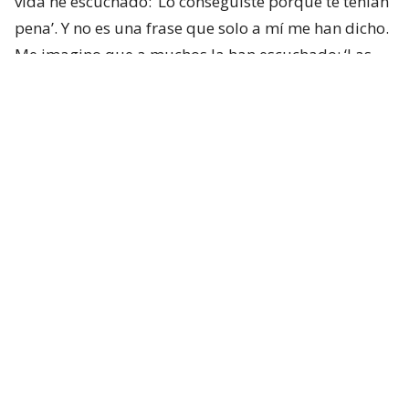
vida he escuchado: ‘Lo conseguiste porque te tenían
pena’. Y no es una frase que solo a mí me han dicho.
Me imagino que a muchos la han escuchado: ‘Las
personas con discapacidad logran las cosas por
pena’”, partió comentando.
“
Creo que es una afirmación profundamente
injusta, porque reduce años de esfuerzo a una
emoción momentánea
”, afirmó.
Lee también...
"Delincuente" y "señora de feria":
Campillai y Flores protagonizan
duro enfrentamiento en el Senado
“Lo difícil no es conseguir una oportunidad, lo difícil