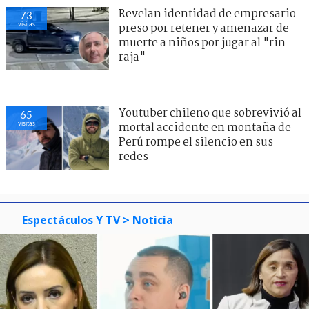
Revelan identidad de empresario
73
visitas
preso por retener y amenazar de
muerte a niños por jugar al "rin
raja"
Youtuber chileno que sobrevivió al
65
visitas
mortal accidente en montaña de
Perú rompe el silencio en sus
redes
Espectáculos Y TV
> Noticia