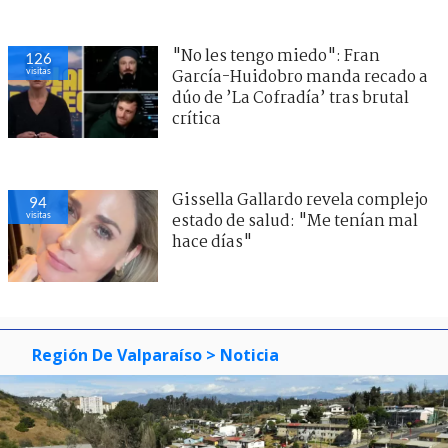
"No les tengo miedo": Fran
126
visitas
García-Huidobro manda recado a
dúo de ’La Cofradía’ tras brutal
crítica
Gissella Gallardo revela complejo
94
visitas
estado de salud: "Me tenían mal
hace días"
Región De Valparaíso
> Noticia