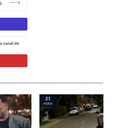
s
o canal de
21
visitas