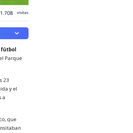
1.708
visitas
 fútbol
del Parque
s 23
ida y el
s a
co, que
ansitaban