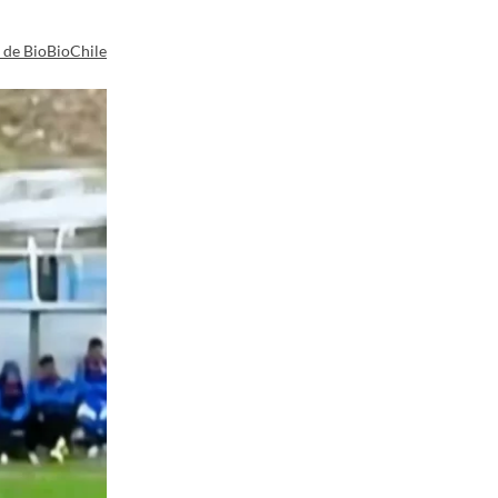
a de BioBioChile