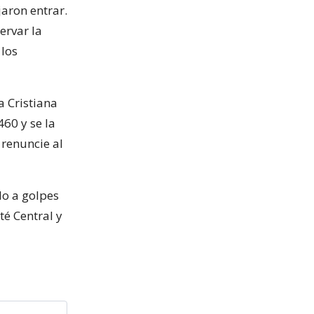
aron entrar.
ervar la
 los
a Cristiana
60 y se la
 renuncie al
do a golpes
té Central y