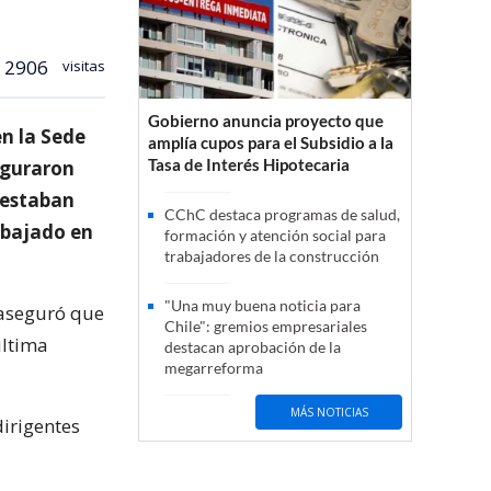
2906
visitas
Gobierno anuncia proyecto que
n la Sede
amplía cupos para el Subsidio a la
Tasa de Interés Hipotecaria
seguraron
 estaban
CChC destaca programas de salud,
rabajado en
formación y atención social para
trabajadores de la construcción
"Una muy buena noticia para
 aseguró que
Chile": gremios empresariales
última
destacan aprobación de la
megarreforma
MÁS NOTICIAS
dirigentes