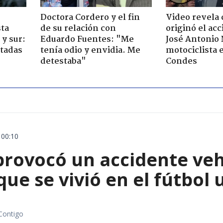
Doctora Cordero y el fin
Video revela
sta
de su relación con
originó el ac
y sur:
Eduardo Fuentes: "Me
José Antonio
ctadas
tenía odio y envidia. Me
motociclista 
detestaba"
Condes
 00:10
rovocó un accidente vehic
que se vivió en el fútbol
Contigo