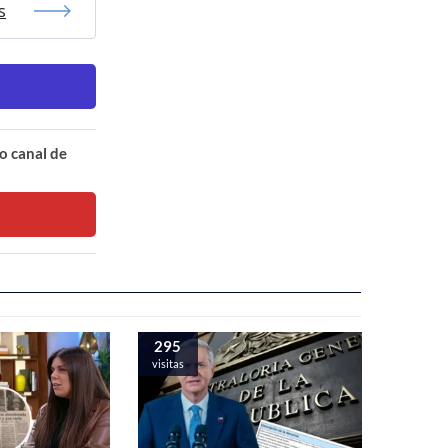
s
o canal de
295
visitas