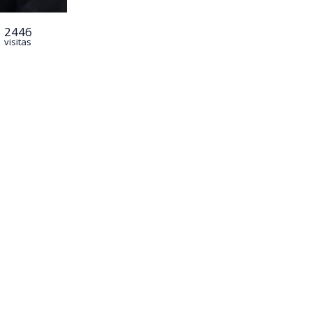
2446
visitas
stidura del
mbia por los
de la Casa de
no en
su vez,
 de la
ada desde el