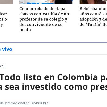
Celular robado destapa
Bebé abandon
lcar
abusos contra niña de un
años contó su
as o
profesor de su colegio y
adopción y de
 y
del conviviente de su
de ’Tu Día’ l
madre
n vivo
5:50
 Todo listo en Colombia 
la sea investido como pr
 de Internacional en BioBioChile.