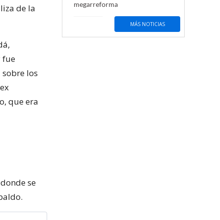
megarreforma
liza de la
MÁS NOTICIAS
dá,
 fue
 sobre los
 ex
o, que era
, donde se
paldo.