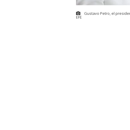
Gustavo Petro, el preside
EFE
Ya está todo l
derechista
Abe
próximos cuat
Nariño, resid
El presidente 
Bogotá, como 
dará su prime
ciudad.
La ceremonia