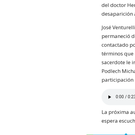
del doctor He
desaparición a
José Venturel
permaneció de
contactado po
términos que d
sacerdote le 
Podlech Micha
participación
La próxima au
espera escucha