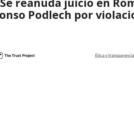
 Se reanuda juicio en Rom
fonso Podlech por violac
Ética y transparenci