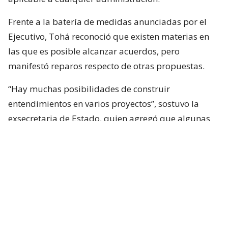
Frente a la batería de medidas anunciadas por el
Ejecutivo, Tohá reconoció que existen materias en
las que es posible alcanzar acuerdos, pero
manifestó reparos respecto de otras propuestas.
“Hay muchas posibilidades de construir
entendimientos en varios proyectos”, sostuvo la
exsecretaria de Estado, quien agregó que algunas
iniciativas generan dudas porque, a su juicio, son
“
conflictivas
” y al mismo tiempo “
innecesarias
“.
Entre estas últimas ubicó los cambios
constitucionales planteados por La Moneda. Tohá
también cuestionó la eventual creación de un nuevo
estado de excepción y la incorporación de nuevas