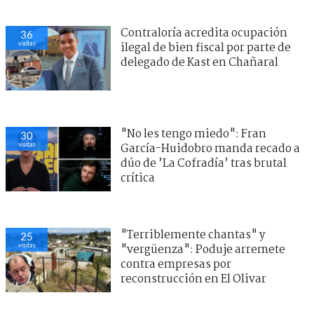
Contraloría acredita ocupación
36
visitas
ilegal de bien fiscal por parte de
delegado de Kast en Chañaral
"No les tengo miedo": Fran
30
visitas
García-Huidobro manda recado a
dúo de ’La Cofradía’ tras brutal
crítica
"Terriblemente chantas" y
25
visitas
"vergüenza": Poduje arremete
contra empresas por
reconstrucción en El Olivar