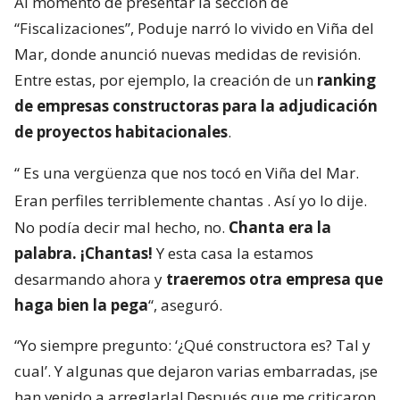
Al momento de presentar la sección de
“Fiscalizaciones”, Poduje narró lo vivido en Viña del
Mar, donde anunció nuevas medidas de revisión.
Entre estas, por ejemplo, la creación de un
ranking
de empresas constructoras para la adjudicación
de proyectos habitacionales
.
“
Es una vergüenza que nos tocó en Viña del Mar.
Eran perfiles terriblemente chantas
. Así yo lo dije.
No podía decir mal hecho, no.
Chanta era la
palabra. ¡Chantas!
Y esta casa la estamos
desarmando ahora y
traeremos otra empresa que
haga bien la pega
“, aseguró.
“Yo siempre pregunto: ‘¿Qué constructora es? Tal y
cual’. Y algunas que dejaron varias embarradas, ¡se
han venido a arreglarla! Después que me criticaron