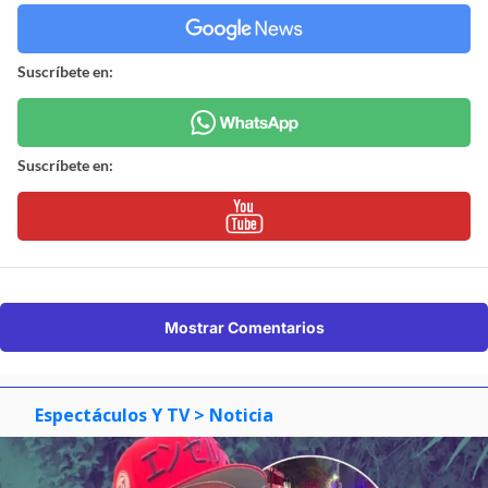
Suscríbete en:
Suscríbete en:
Mostrar Comentarios
Espectáculos Y TV
> Noticia