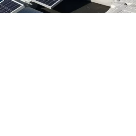
VER RESUMEN
 de Estados Unidos (EEUU), Donald Trump, anunció este 
 un arancel del 15% y un sistema de precios mínimos a l
de polisilicio y sus derivados, el insumo clave para la f
lares y semiconductores
, al considerar que
esas compra
resentan una amenaza para la seguridad nacional
.
clamación no menciona expresamente a China, la decisi
 contexto en el que el país asiático domina la producci
 y buena parte de la cadena de suministro de paneles sola