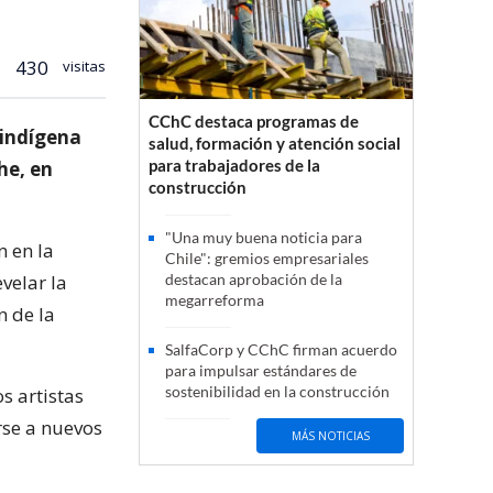
430
visitas
CChC destaca programas de
 indígena
salud, formación y atención social
para trabajadores de la
he, en
construcción
"Una muy buena noticia para
n en la
Chile": gremios empresariales
velar la
destacan aprobación de la
megarreforma
n de la
SalfaCorp y CChC firman acuerdo
para impulsar estándares de
sostenibilidad en la construcción
s artistas
rse a nuevos
MÁS NOTICIAS