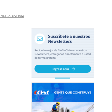
a de BioBioChile