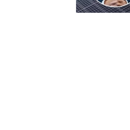
EFE | Edición BBCL
El
presidente
imposición de
importaciones 
de paneles so
exterior rep
Aunque la pro
produce en un
de polisilicio