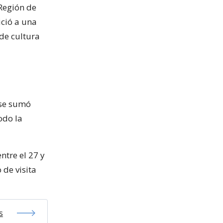
Región de
ició a una
 de cultura
 se sumó
odo la
ntre el 27 y
 de visita
s