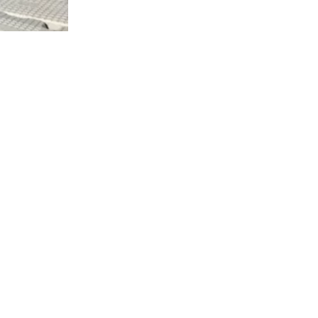
5567
visitas
jueves la
as
abricación
s del
ón se
ón mundial
res.