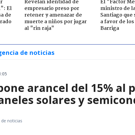
ir
Revelan identidad de
El "Factor Me
": El
empresario preso por
ministro de l
sa de
retener y amenazar de
Santiago que
trado
muerte a niños por jugar
a favor de lo
al "rin raja"
Barriga
gencia de noticias
1:05
ne arancel del 15% al pol
paneles solares y semico
 de noticias