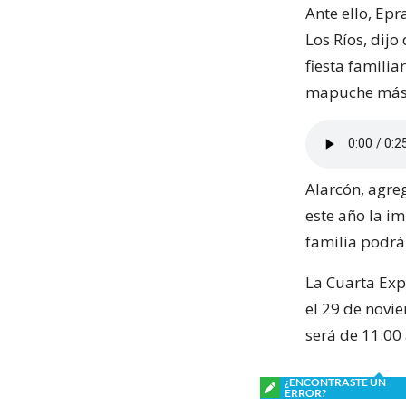
Ante ello, Ep
Los Ríos, dijo
fiesta familia
mapuche más 
Alarcón, agr
este año la i
familia podrá 
La Cuarta Expo
el 29 de novie
será de 11:00 
¿ENCONTRASTE UN
ERROR?