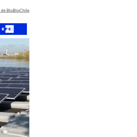
a de BioBioChile