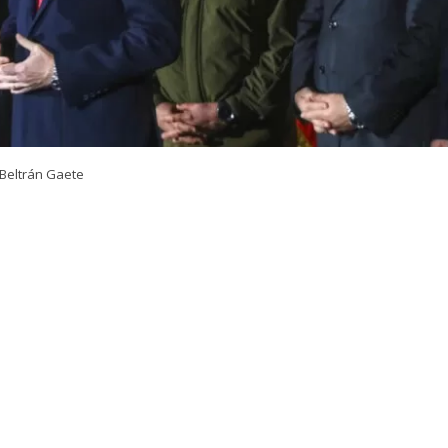
Beltrán Gaete
VER RESUMEN
 del nuevo megaoperativo policial nacional que lideró el
rtín Arrau
, en la comuna de Macul, el presidente
José 
ó a la
Agenda contra el Crimen Organizado y el Terro
ndatario entregó sus declaraciones a través de su cuenta