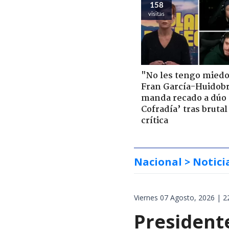
158
visitas
"No les tengo miedo
Fran García-Huidob
manda recado a dúo 
Cofradía’ tras brutal
crítica
Nacional
> Notici
Viernes 07 Agosto, 2026 | 2
President