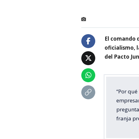
El comando d
oficialismo, 
del Pacto Ju
“Por qué
empresar
pregunta
franja pr