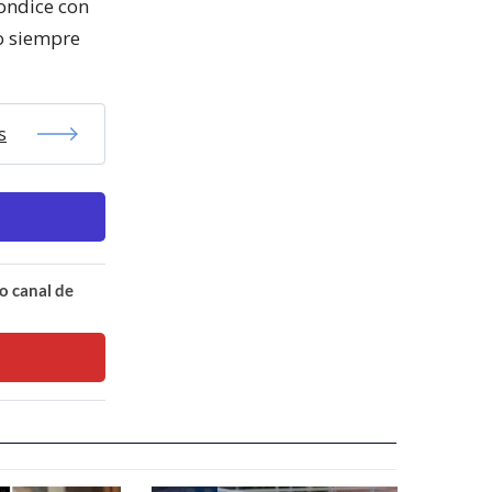
condice con
o siempre
s
o canal de