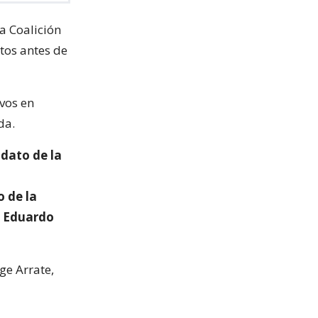
a Coalición
tos antes de
ivos en
da.
dato de la
 de la
e Eduardo
ge Arrate,