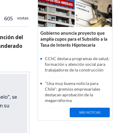
605
visitas
Gobierno anuncia proyecto que
nción del
amplía cupos para el Subsidio a la
Tasa de Interés Hipotecaria
banderado
CChC destaca programas de salud,
formación y atención social para
trabajadores de la construcción
"Una muy buena noticia para
o
Chile": gremios empresariales
destacan aprobación de la
lo”, se
megarreforma
n su
MÁS NOTICIAS