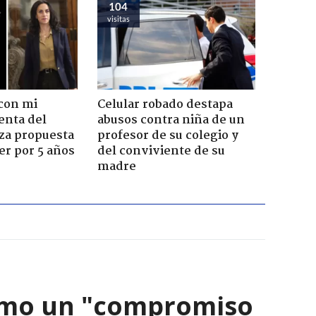
104
visitas
con mi
Celular robado destapa
enta del
abusos contra niña de un
za propuesta
profesor de su colegio y
r por 5 años
del conviviente de su
madre
como un "compromiso