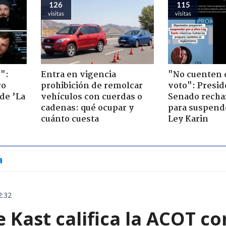
126
115
visitas
visitas
":
Entra en vigencia
"No cuenten 
ro
prohibición de remolcar
voto": Presid
de ’La
vehículos con cuerdas o
Senado recha
cadenas: qué ocupar y
para suspende
cuánto cuesta
Ley Karin
a
2:32
e Kast califica la ACOT 