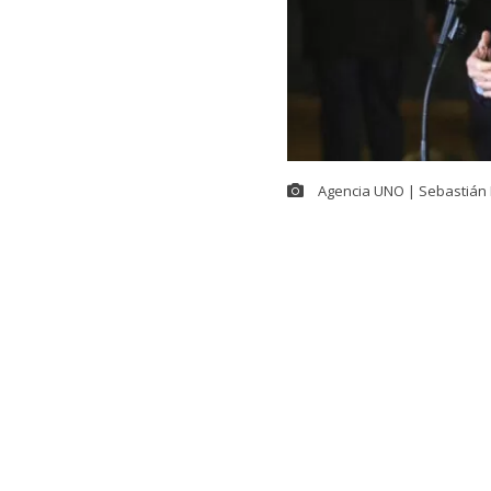
Agencia UNO | Sebastián 
En el contexto
Seguridad,
Ma
Kast
se refiri
(ACOT). El ma
social X.