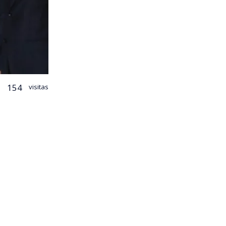
154
visitas
 ministro de
Antonio
rismo
 en la red