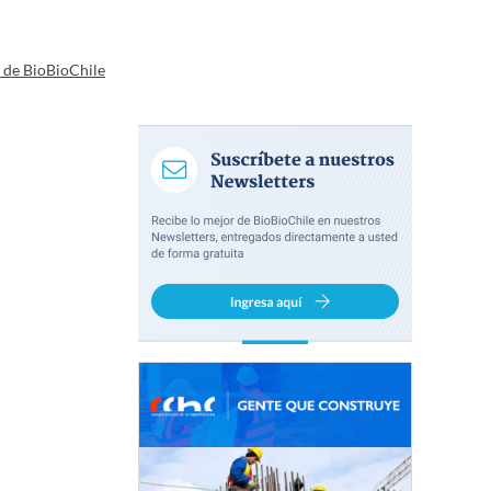
a de BioBioChile