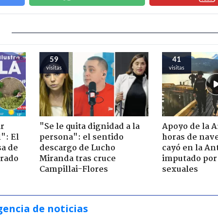
59
41
visitas
visitas
ir
"Se le quita dignidad a la
Apoyo de la 
": El
persona": el sentido
horas de nave
sa de
descargo de Lucho
cayó en la An
trado
Miranda tras cruce
imputado por 
Campillai-Flores
sexuales
gencia de noticias