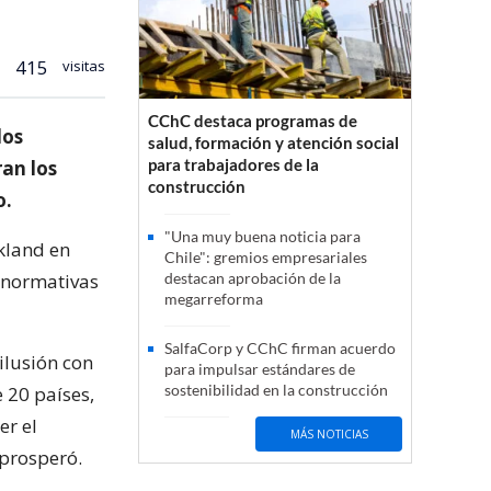
415
visitas
CChC destaca programas de
los
salud, formación y atención social
para trabajadores de la
ran los
construcción
o.
"Una muy buena noticia para
ckland en
Chile": gremios empresariales
y normativas
destacan aprobación de la
megarreforma
SalfaCorp y CChC firman acuerdo
ilusión con
para impulsar estándares de
sostenibilidad en la construcción
e 20 países,
er el
MÁS NOTICIAS
 prosperó.