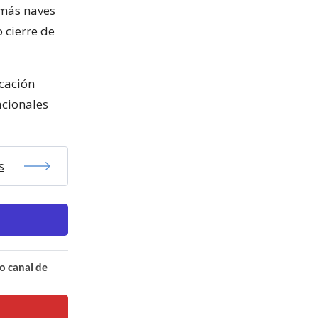
 más naves
o cierre de
icación
acionales
s
o canal de