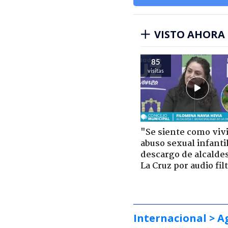
VISTO AHORA
85
visitas
"Se siente como viv
abuso sexual infantil
descargo de alcalde
La Cruz por audio fil
Internacional
> A