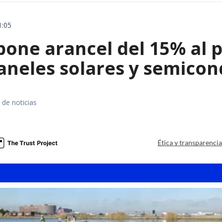
1:05
ne arancel del 15% al pol
paneles solares y semico
 de noticias
a
Ética y transparenci