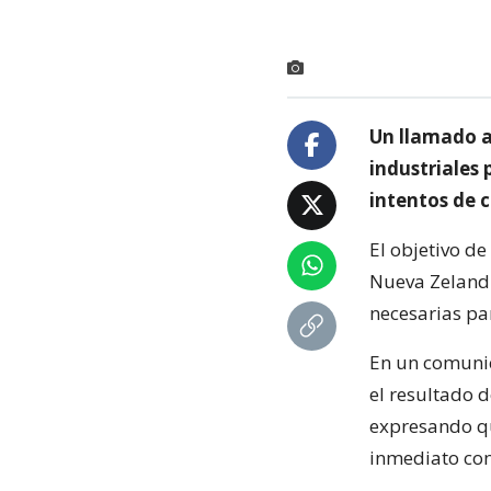
Un llamado al
industriales
intentos de c
El objetivo d
Nueva Zelandi
necesarias par
En un comunic
el resultado d
expresando qu
inmediato con