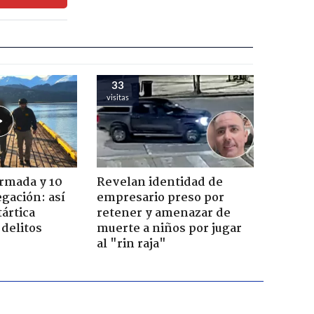
33
visitas
Armada y 10
Revelan identidad de
gación: así
empresario preso por
tártica
retener y amenazar de
delitos
muerte a niños por jugar
al "rin raja"