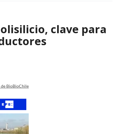
isilicio, clave para
nductores
a de BioBioChile