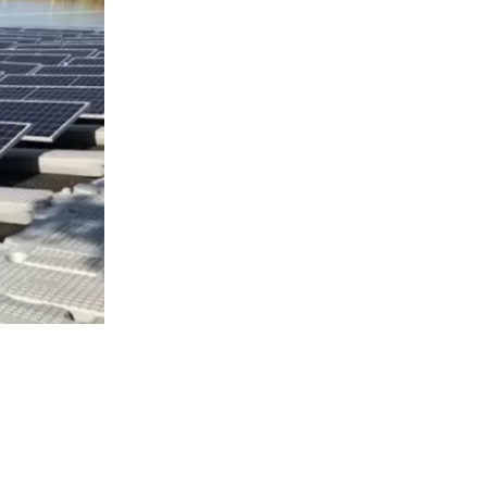
347
visitas