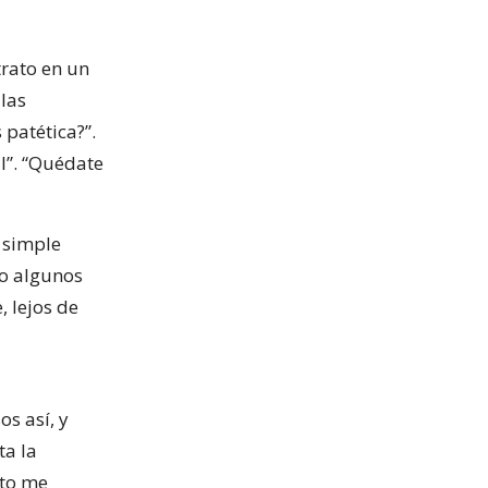
trato en un
 las
 patética?”.
l”. “Quédate
l simple
o algunos
 lejos de
s así, y
ta la
ato me