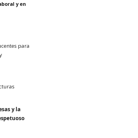
aboral y en
ucentes para
y
cturas
sas y la
respetuoso