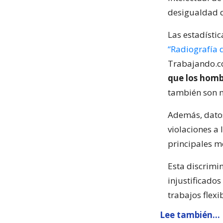
desigualdad q
Las estadísti
“Radiografía 
Trabajando.
que los homb
también son 
Además, dato
violaciones a
principales m
Esta discrimi
injustificado
trabajos flexi
Lee también...