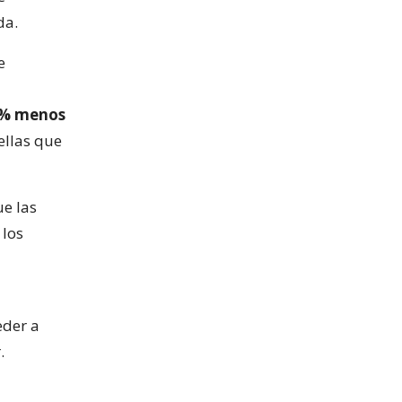
da.
e
27% menos
ellas que
e las
 los
eder a
.