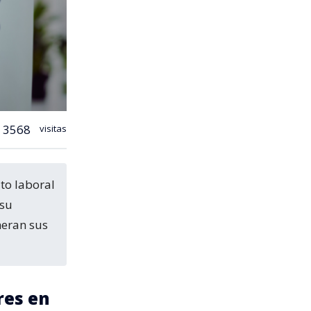
3568
visitas
 su
neran sus
res en