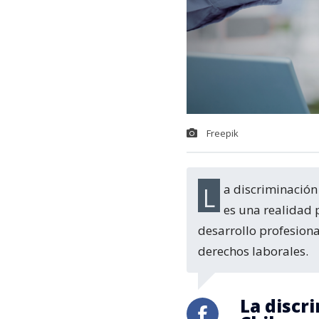
Freepik
La discriminación hacia las mujeres por razones de maternidad en el ámbito laboral
es una realidad p
desarrollo profesion
derechos laborales.
La discr