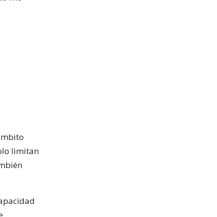
ámbito
olo limitan
ambién
capacidad
e