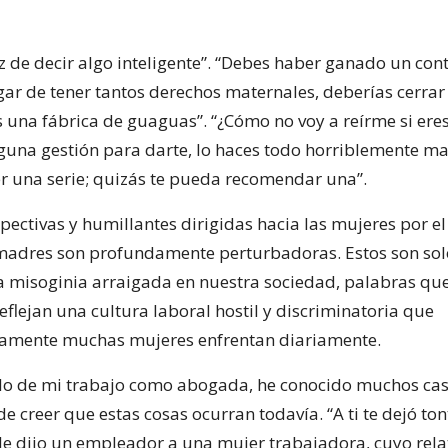
z de decir algo inteligente”. “Debes haber ganado un con
gar de tener tantos derechos maternales, deberías cerrar
s una fábrica de guaguas”. “¿Cómo no voy a reírme si eres
guna gestión para darte, lo haces todo horriblemente ma
ver una serie; quizás te pueda recomendar una”.
pectivas y humillantes dirigidas hacia las mujeres por e
madres son profundamente perturbadoras. Estos son sol
a misoginia arraigada en nuestra sociedad, palabras que,
reflejan una cultura laboral hostil y discriminatoria que
amente muchas mujeres enfrentan diariamente.
llo de mi trabajo como abogada, he conocido muchos caso
 de creer que estas cosas ocurran todavía. “A ti te dejó ton
le dijo un empleador a una mujer trabajadora, cuyo rel