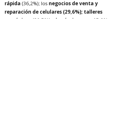
rápida
(36,2%); los
negocios de venta y
reparación de celulares (29,6%); talleres
mecánicos (20,5%) y las ópticas con 15,9%.
Plataforma para denunciar negocios
de funcionamiento irregular
La CNC y el SII lanzaron
“Sin Fachadas”
, plataforma
que permitirá denunciar anónimamente
establecimientos cuyo funcionamiento genere
sospechas de irregularidades.
Podrá ser utilizada tanto por personas particulares
como por fiscalizadores municipales, quienes
podrán aportar antecedentes que serán enviados
directamente al SII para su evaluación y
fiscalización, “fortaleciendo así la coordinación