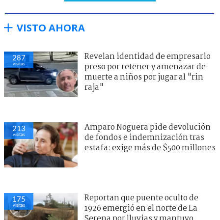
VISTO AHORA
Revelan identidad de empresario
287
visitas
preso por retener y amenazar de
muerte a niños por jugar al "rin
raja"
Amparo Noguera pide devolución
213
visitas
de fondos e indemnización tras
estafa: exige más de $500 millones
Reportan que puente oculto de
175
visitas
1926 emergió en el norte de La
Serena por lluvias y mantuvo