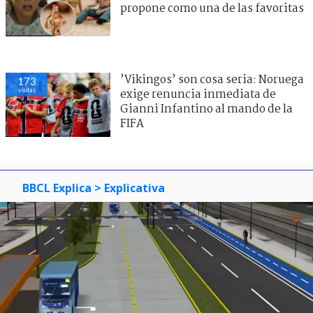
propone como una de las favoritas
’Vikingos’ son cosa seria: Noruega
173
visitas
exige renuncia inmediata de
Gianni Infantino al mando de la
FIFA
BBCL Explica
> Explicativa