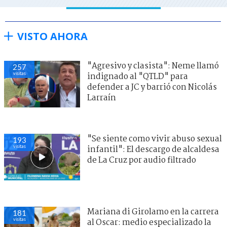
VISTO AHORA
"Agresivo y clasista": Neme llamó
257
visitas
indignado al "QTLD" para
defender a JC y barrió con Nicolás
Larraín
"Se siente como vivir abuso sexual
193
visitas
infantil": El descargo de alcaldesa
de La Cruz por audio filtrado
Mariana di Girolamo en la carrera
181
visitas
al Oscar: medio especializado la