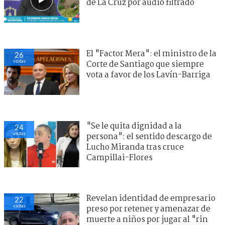
de La Cruz por audio filtrado
El "Factor Mera": el ministro de la
26
visitas
Corte de Santiago que siempre
vota a favor de los Lavín-Barriga
"Se le quita dignidad a la
24
visitas
persona": el sentido descargo de
Lucho Miranda tras cruce
Campillai-Flores
Revelan identidad de empresario
22
visitas
preso por retener y amenazar de
muerte a niños por jugar al "rin