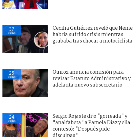
Cecilia Gutiérrez reveló que Neme
37
visitas
habría sufrido crisis mientras
grababa tras chocar a motociclista
Quiroz anuncia comisión para
25
visitas
revisar Estatuto Administrativo y
adelanta nuevo subsecretario
Sergio Rojas le dijo "gorreada" y
24
visitas
"analfabeta" a Pamela Díaz y ella
contestó: "Después pide
disculpas"