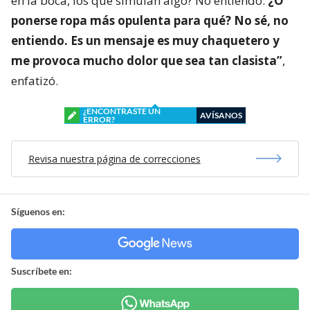
en la boca, los que simulan algo? No entiendo.
¿O
ponerse ropa más opulenta para qué? No sé, no
entiendo. Es un mensaje es muy chaquetero y
me provoca mucho dolor que sea tan clasista”
,
enfatizó.
¿ENCONTRASTE UN
AVÍSANOS
ERROR?
Revisa nuestra página de correcciones
Síguenos en:
Suscríbete en: