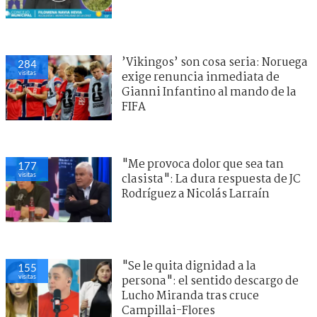
’Vikingos’ son cosa seria: Noruega
284
visitas
exige renuncia inmediata de
Gianni Infantino al mando de la
FIFA
"Me provoca dolor que sea tan
177
visitas
clasista": La dura respuesta de JC
Rodríguez a Nicolás Larraín
"Se le quita dignidad a la
155
visitas
persona": el sentido descargo de
Lucho Miranda tras cruce
Campillai-Flores