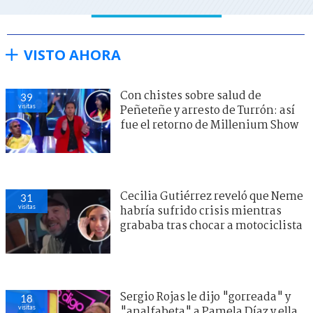
VISTO AHORA
Con chistes sobre salud de
39
visitas
Peñeteñe y arresto de Turrón: así
fue el retorno de Millenium Show
Cecilia Gutiérrez reveló que Neme
31
visitas
habría sufrido crisis mientras
grababa tras chocar a motociclista
Sergio Rojas le dijo "gorreada" y
18
visitas
"analfabeta" a Pamela Díaz y ella