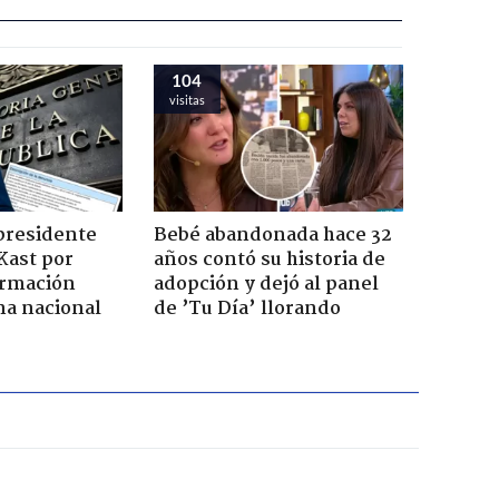
104
visitas
presidente
Bebé abandonada hace 32
Kast por
años contó su historia de
ormación
adopción y dejó al panel
na nacional
de ’Tu Día’ llorando