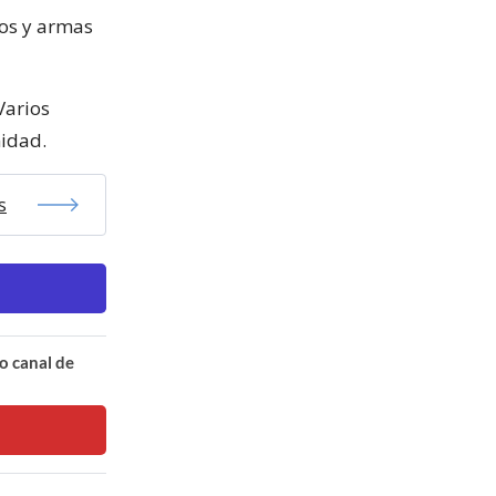
vos y armas
Varios
nidad.
s
o canal de