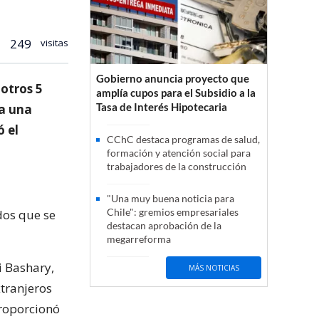
249
visitas
Gobierno anuncia proyecto que
 otros 5
amplía cupos para el Subsidio a la
Tasa de Interés Hipotecaria
ra una
ó el
CChC destaca programas de salud,
formación y atención social para
trabajadores de la construcción
"Una muy buena noticia para
Chile": gremios empresariales
dos que se
destacan aprobación de la
megarreforma
i Bashary,
MÁS NOTICIAS
xtranjeros
proporcionó