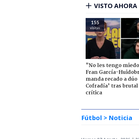
VISTO AHORA
155
visitas
"No les tengo miedo
Fran García-Huidob
manda recado a dúo 
Cofradía’ tras brutal
crítica
Fútbol
> Noticia