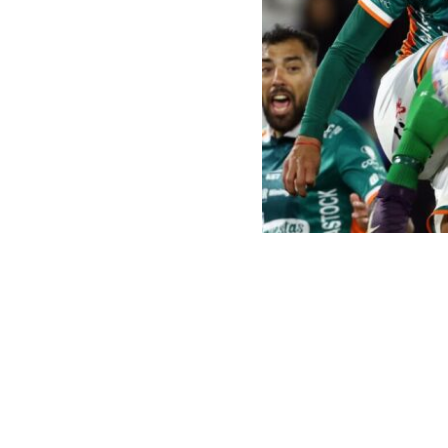
Ernesto Guevara I Agenci
Universidad 
cruzado derro
correspondien