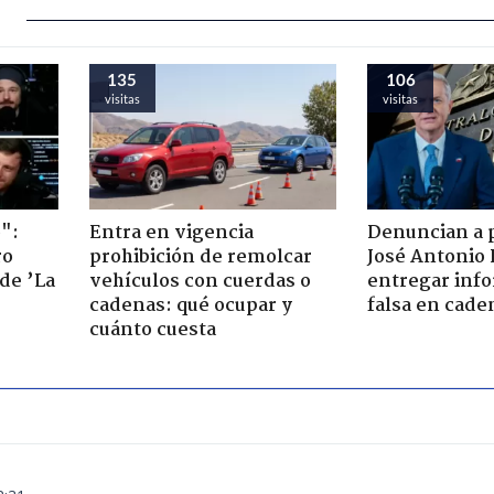
135
106
visitas
visitas
":
Entra en vigencia
Denuncian a 
ro
prohibición de remolcar
José Antonio 
de ’La
vehículos con cuerdas o
entregar inf
cadenas: qué ocupar y
falsa en cade
cuánto cuesta