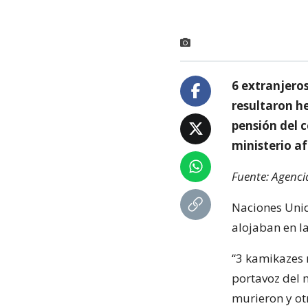
6 extranjeros
resultaron h
pensión del c
ministerio af
Fuente: Agenci
Naciones Uni
alojaban en l
“3 kamikazes 
portavoz del 
murieron y ot