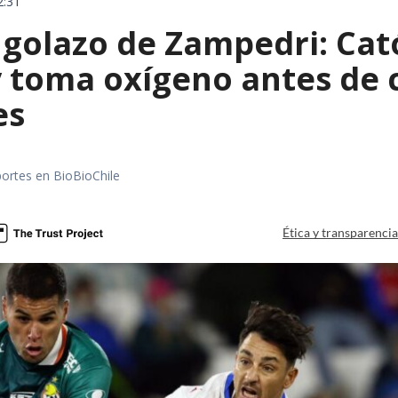
2:31
golazo de Zampedri: Cató
y toma oxígeno antes de 
es
portes en BioBioChile
Ética y transparenci