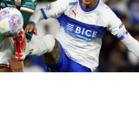
a Uno
VER RESUMEN
Católica
volvió a los triunfos en la Liga de Primera. El co
tó este viernes por
2-0
a
Cobresal
, en el Claro Arena, en
te a la 18ª fecha del campeonato.