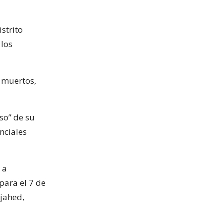
strito
 los
n muertos,
so” de su
nciales
 a
para el 7 de
ujahed,