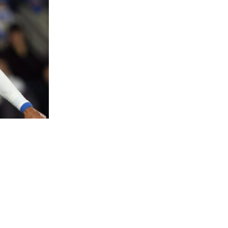
189
visitas
njunto
 duelo