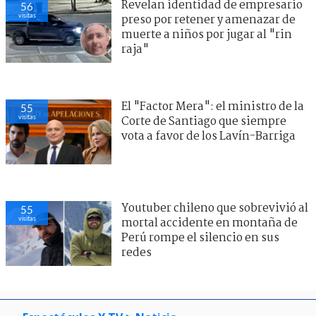
Revelan identidad de empresario
56
visitas
preso por retener y amenazar de
muerte a niños por jugar al "rin
raja"
El "Factor Mera": el ministro de la
55
visitas
Corte de Santiago que siempre
vota a favor de los Lavín-Barriga
Youtuber chileno que sobrevivió al
55
visitas
mortal accidente en montaña de
Perú rompe el silencio en sus
redes