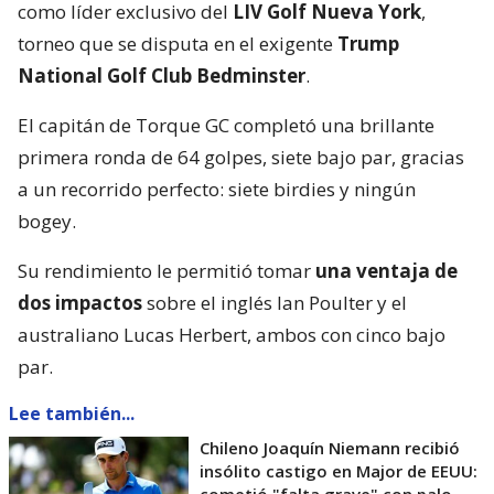
como líder exclusivo del
LIV Golf Nueva York
,
torneo que se disputa en el exigente
Trump
National Golf Club Bedminster
.
El capitán de Torque GC completó una brillante
primera ronda de 64 golpes, siete bajo par, gracias
a un recorrido perfecto: siete birdies y ningún
bogey.
Su rendimiento le permitió tomar
una ventaja de
dos impactos
sobre el inglés Ian Poulter y el
australiano Lucas Herbert, ambos con cinco bajo
par.
Lee también...
Chileno Joaquín Niemann recibió
insólito castigo en Major de EEUU:
cometió "falta grave" con palo