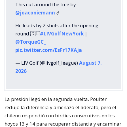
This cut around the tree by
@joaconiemann
🤌
He leads by 2 shots after the opening
round 🇨🇱
#LIVGolfNewYork
|
@TorqueGC_
pic.twitter.com/EsFr17KAja
— LIV Golf (@livgolf_league)
August 7,
2026
La presión llegó en la segunda vuelta. Poulter
redujo la diferencia y amenazó el liderato, pero el
chileno respondió con birdies consecutivos en los
hoyos 13 y 14 para recuperar distancia y encaminar