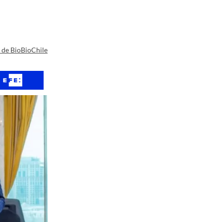
a de BioBioChile