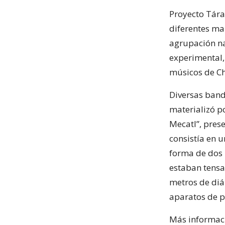
Proyecto Tára
diferentes man
agrupación na
experimental,
músicos de Ch
Diversas band
materializó p
Mecatl”, prese
consistía en 
forma de dos 
estaban tensa
metros de diá
aparatos de p
Más informaci