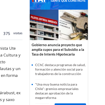
375
visitas
Gobierno anuncia proyecto que
nista Ute
amplía cupos para el Subsidio a la
Tasa de Interés Hipotecaria
la Cultura y
cto
CChC destaca programas de salud,
lautas y un
formación y atención social para
trabajadores de la construcción
, en forma
"Una muy buena noticia para
Chile": gremios empresariales
Tárabust, ex
destacan aprobación de la
megarreforma
s y saxo