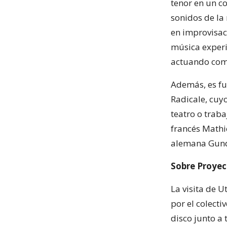
tenor en un c
sonidos de la
en improvisac
música experi
actuando com
Además, es fu
Radicale, cuy
teatro o traba
francés Mathie
alemana Gunda
Sobre Proyec
La visita de U
por el colect
disco junto a 