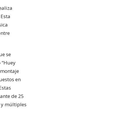
ealiza
 Esta
sica
entre
ue se
o “Huey
l montaje
uestos en
Estas
ante de 25
 y múltiples