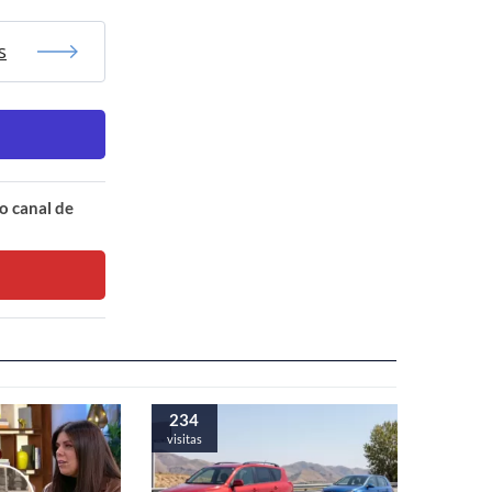
s
o canal de
234
visitas