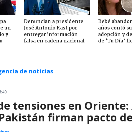
apa
Denuncian a presidente
Bebé abandon
de un
José Antonio Kast por
años contó su
io y
entregar información
adopción y de
su
falsa en cadena nacional
de ’Tu Día’ l
gencia de noticias
6:40
e tensiones en Oriente: 
 Pakistán firman pacto d
tínez