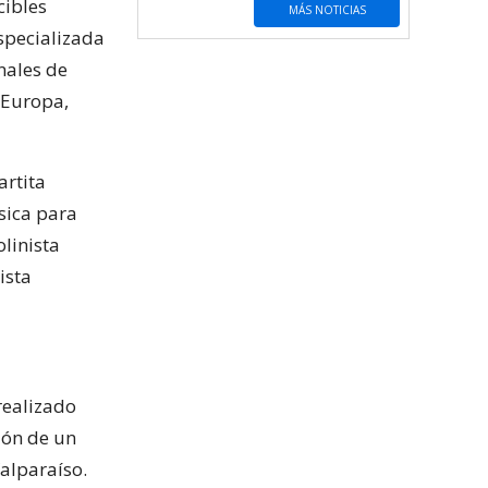
cibles
MÁS NOTICIAS
specializada
nales de
 Europa,
artita
sica para
linista
ista
 realizado
ión de un
Valparaíso.