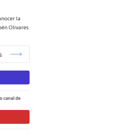
onocer la
bén Olivares
s
o canal de