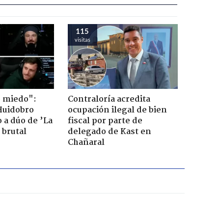
115
visitas
o miedo":
Contraloría acredita
Huidobro
ocupación ilegal de bien
 a dúo de ’La
fiscal por parte de
 brutal
delegado de Kast en
Chañaral