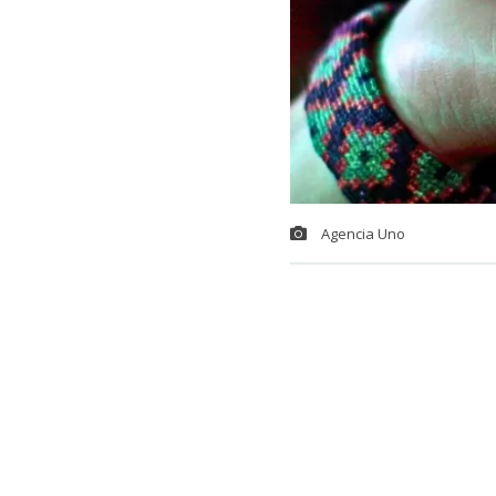
Agencia Uno
En Chile, las 
dinámico inte
mantenido viva
climático; per