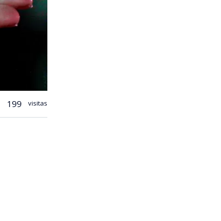
199
visitas
base de un
nes ha
bio
rícola y