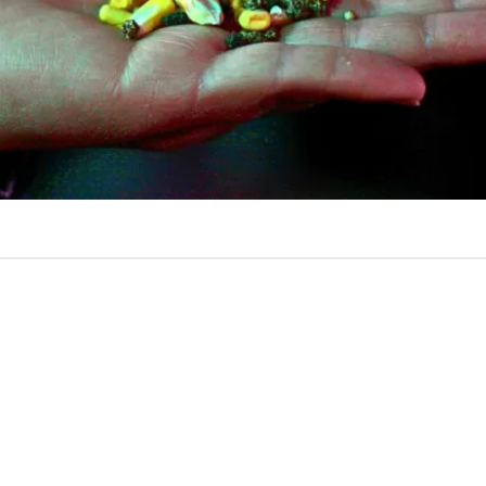
VER RESUMEN
semillas no son solo un insumo agrícola, sino también la 
rcambio comunitario y ancestral que durante generacio
 la biodiversidad agrícola y la resiliencia frente al cam
o eso podría cambiar. En junio de este año, el Servicio Ag