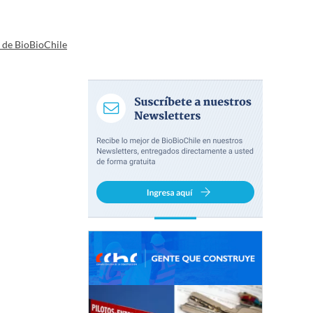
a de BioBioChile