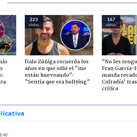
223
167
visitas
visitas
nio
Ítalo Zúñiga recuerda los
"No les teng
n
años en que odió el "me
Fran García-
o:
están hueveando":
manda recado
sta
"Sentía que era bullying"
Cofradía’ tras
crítica
licativa
8:40