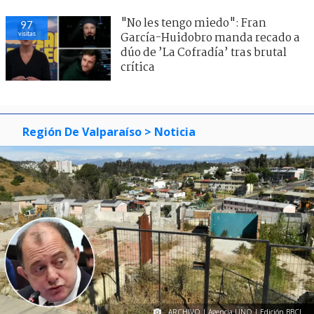
"No les tengo miedo": Fran
97
visitas
García-Huidobro manda recado a
dúo de ’La Cofradía’ tras brutal
crítica
Región De Valparaíso
> Noticia
ARCHIVO | Agencia UNO | Edición BBCL