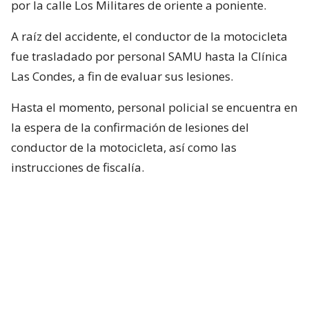
por la calle Los Militares de oriente a poniente.
A raíz del accidente, el conductor de la motocicleta
fue trasladado por personal SAMU hasta la Clínica
Las Condes, a fin de evaluar sus lesiones.
Hasta el momento, personal policial se encuentra en
la espera de la confirmación de lesiones del
conductor de la motocicleta, así como las
instrucciones de fiscalía.
Vale destacar que, en medio del programa de
Chilevisión, Francisca García-Huidobro confirmó
que el periodista registró 0,0 en el test de
alcoholemia.
¿ENCONTRASTE UN
AVÍSANOS
ERROR?