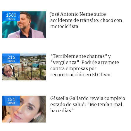
José Antonio Neme sufre
1580
visitas
accidente de tránsito: chocó con
motociclista
"Terriblemente chantas" y
216
visitas
"vergüenza": Poduje arremete
contra empresas por
reconstrucción en El Olivar
Gissella Gallardo revela complejo
131
visitas
estado de salud: "Me tenían mal
hace días"